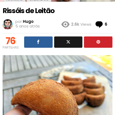
Rissóis de Leitão
por
Hugo
Co
2.6k
Views
6
5 anos atrás
76
PARTILHAS