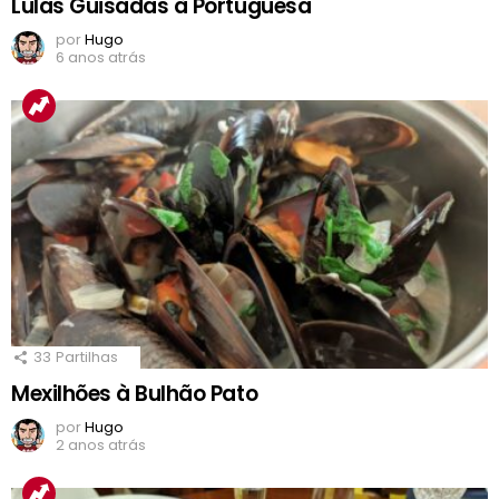
Lulas Guisadas à Portuguesa
por
Hugo
6 anos atrás
33
Partilhas
Mexilhões à Bulhão Pato
por
Hugo
2 anos atrás