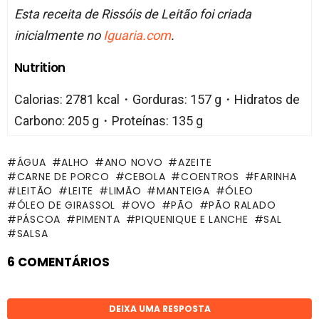
Esta receita de Rissóis de Leitão foi criada
inicialmente no
Iguaria.com
.
Nutrition
Calorias: 2781 kcal・Gorduras: 157 g・Hidratos de
Carbono: 205 g・Proteínas: 135 g
ÁGUA
ALHO
ANO NOVO
AZEITE
CARNE DE PORCO
CEBOLA
COENTROS
FARINHA
LEITÃO
LEITE
LIMÃO
MANTEIGA
ÓLEO
ÓLEO DE GIRASSOL
OVO
PÃO
PÃO RALADO
PÁSCOA
PIMENTA
PIQUENIQUE E LANCHE
SAL
SALSA
6 COMENTÁRIOS
DEIXA UMA RESPOSTA