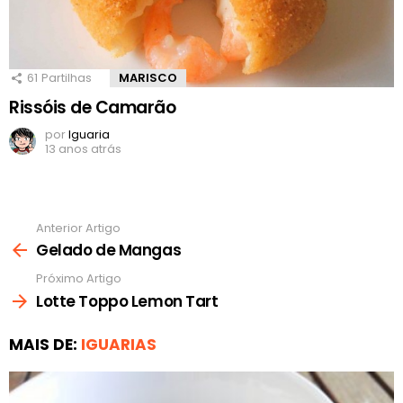
61
Partilhas
MARISCO
Rissóis de Camarão
por
Iguaria
13 anos atrás
Anterior Artigo
Ver
mais
Gelado de Mangas
Próximo Artigo
Lotte Toppo Lemon Tart
MAIS DE:
IGUARIAS