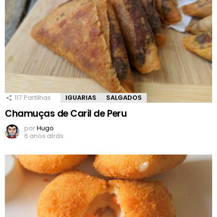
117
Partilhas
IGUARIAS
SALGADOS
Chamuças de Caril de Peru
por
Hugo
6 anos atrás