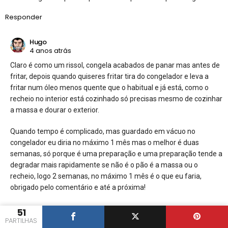
Responder
Hugo
4 anos atrás
Claro é como um rissol, congela acabados de panar mas antes de
fritar, depois quando quiseres fritar tira do congelador e leva a
fritar num óleo menos quente que o habitual e já está, como o
recheio no interior está cozinhado só precisas mesmo de cozinhar
a massa e dourar o exterior.
Quando tempo é complicado, mas guardado em vácuo no
congelador eu diria no máximo 1 mês mas o melhor é duas
semanas, só porque é uma preparação e uma preparação tende a
degradar mais rapidamente se não é o pão é a massa ou o
recheio, logo 2 semanas, no máximo 1 mês é o que eu faria,
obrigado pelo comentário e até a próxima!
Ahh e podes ver aqui mais dicas e tempos médios para a próxima
51
PARTILHAS
vez hehehe
https://www.iguaria.com/dicas/tempos-de-