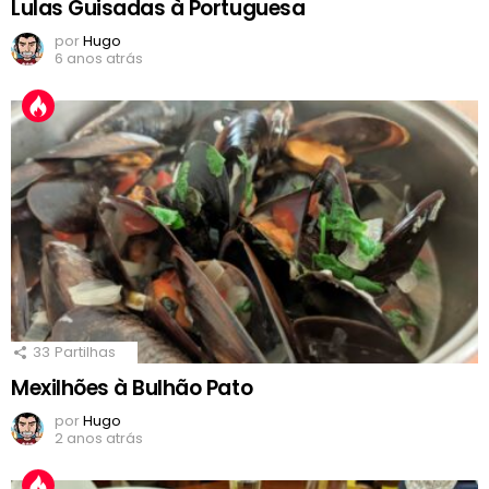
Lulas Guisadas à Portuguesa
por
Hugo
6 anos atrás
33
Partilhas
Mexilhões à Bulhão Pato
por
Hugo
2 anos atrás