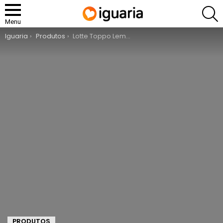
P
Menu
You are here:
Iguaria
Produtos
Lotte Toppo Lemon Tart
PRODUTOS