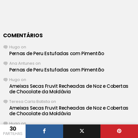
COMENTÁRIOS
Hugo
on
Pernas de Peru Estufadas com Pimentão
Ana Antunes
on
Pernas de Peru Estufadas com Pimentão
Hugo
on
Ameixas Secas Fruvit Recheadas de Noz e Cobertas
de Chocolate da Moldávia
Teresa Carla Batista
on
Ameixas Secas Fruvit Recheadas de Noz e Cobertas
de Chocolate da Moldávia
Hugo
on
30
Salada Cremosa de Salmão e Delicias do Mar com
PARTILHAS
Maionese