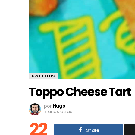
PRODUTOS
Toppo Cheese Tart
por
Hugo
7 anos atrás
22
Share