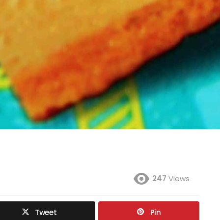
247
Views
Tweet
Pin