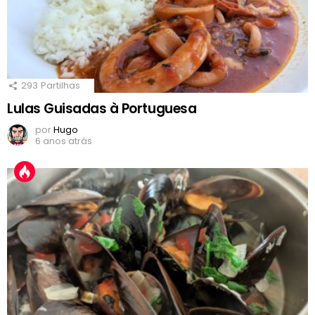
293
Partilhas
Lulas Guisadas à Portuguesa
por
Hugo
6 anos atrás