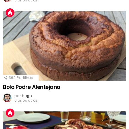
8 anos atrás
362
Partilhas
Bolo Podre Alentejano
por
Hugo
6 anos atrás