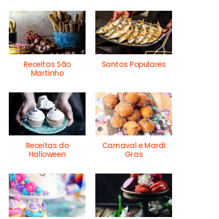
Receitas São
Santos Populares
Martinho
Receitas do
Carnaval e Mardi
Halloween
Gras