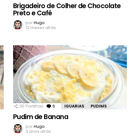
Brigadeiro de Colher de Chocolate
Preto e Café
por
Hugo
12 meses atrás
35
Partilhas
6
Comentários
IGUARIAS
PUDIMS
Pudim de Banana
por
Hugo
3 anos atrás