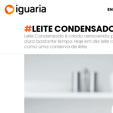
EN
LEITE CONDENSAD
Leite Condensado é criado removendo pa
dura bastante tempo. Hoje em dia leite
como uma conserva de leite.
RECOMENDADOS