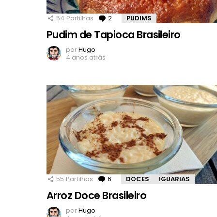
54
Partilhas
2
Comentários
PUDIMS
Pudim de Tapioca Brasileiro
por
Hugo
4 anos atrás
55
Partilhas
6
Comentários
DOCES
IGUARIAS
Arroz Doce Brasileiro
por
Hugo