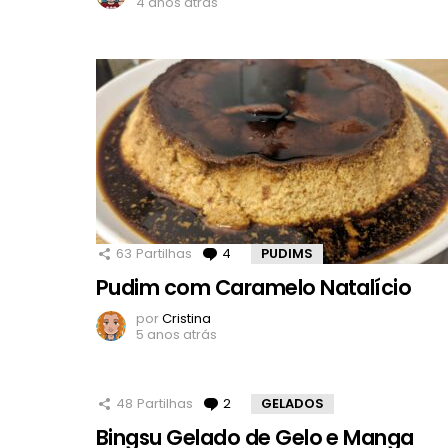
4 anos atrás
63
Partilhas
4
Comentários
PUDIMS
Pudim com Caramelo Natalício
por
Cristina
5 anos atrás
48
Partilhas
2
Comentários
GELADOS
Bingsu Gelado de Gelo e Manga