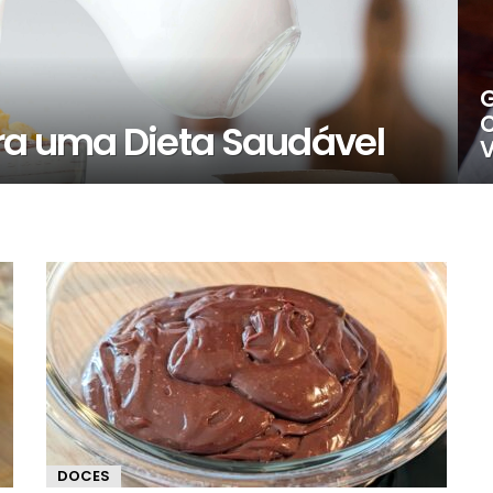
G
C
ra uma Dieta Saudável
DOCES