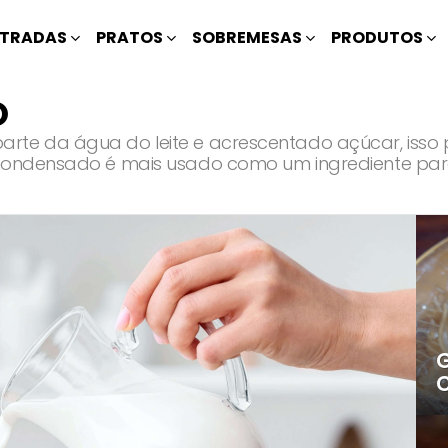
TRADAS
PRATOS
SOBREMESAS
PRODUTOS
O
rte da água do leite e acrescentado açúcar, isso p
 condensado é mais usado como um ingrediente para
G
C