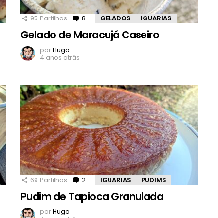
95
Partilhas
8
Comentários
GELADOS
IGUARIAS
Gelado de Maracujá Caseiro
por
Hugo
4 anos atrás
69
Partilhas
2
Comentários
IGUARIAS
PUDIMS
Pudim de Tapioca Granulada
por
Hugo