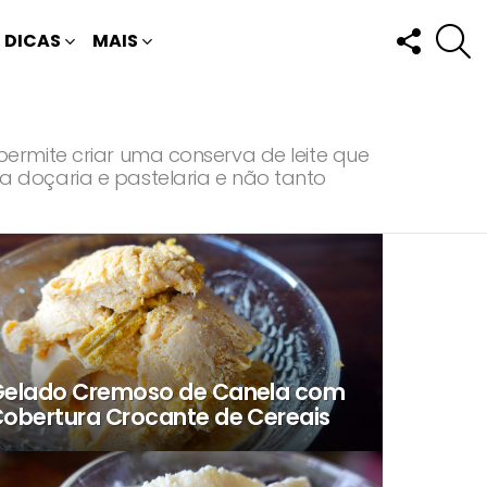
FOLLOW
P
DICAS
MAIS
US
ermite criar uma conserva de leite que
 doçaria e pastelaria e não tanto
elado Cremoso de Canela com
obertura Crocante de Cereais