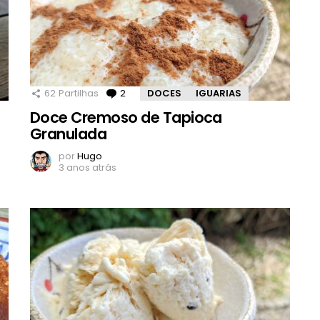
62
Partilhas
2
Comentários
DOCES
IGUARIAS
Doce Cremoso de Tapioca
Granulada
por
Hugo
3 anos atrás