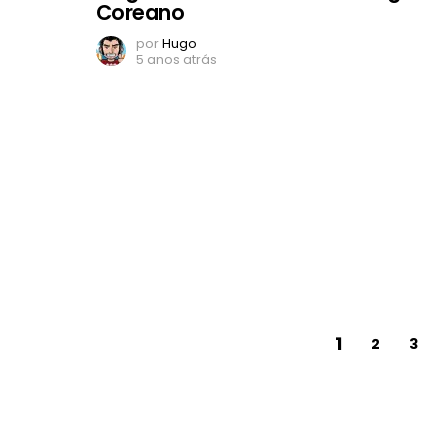
Coreano
por
Hugo
5 anos atrás
1
2
3