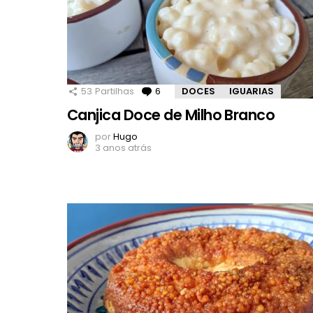
53
Partilhas
6
Comentários
DOCES
IGUARIAS
Canjica Doce de Milho Branco
por
Hugo
3 anos atrás