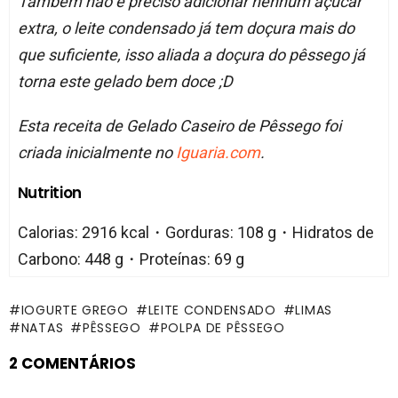
Também não é preciso adicionar nenhum açúcar
extra, o leite condensado já tem doçura mais do
que suficiente, isso aliada a doçura do pêssego já
torna este gelado bem doce ;D
Esta receita de Gelado Caseiro de Pêssego foi
criada inicialmente no
Iguaria.com
.
Nutrition
Calorias: 2916 kcal・Gorduras: 108 g・Hidratos de
Carbono: 448 g・Proteínas: 69 g
IOGURTE GREGO
LEITE CONDENSADO
LIMAS
NATAS
PÊSSEGO
POLPA DE PÊSSEGO
2 COMENTÁRIOS