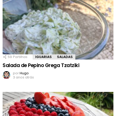
59
Partilhas
IGUARIAS
SALADAS
Salada de Pepino Grega Tzatziki
por
Hugo
3 anos atrás