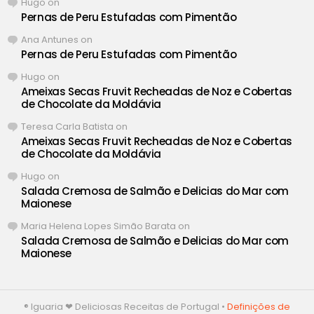
Hugo
on
Pernas de Peru Estufadas com Pimentão
Ana Antunes
on
Pernas de Peru Estufadas com Pimentão
Hugo
on
Ameixas Secas Fruvit Recheadas de Noz e Cobertas
de Chocolate da Moldávia
Teresa Carla Batista
on
Ameixas Secas Fruvit Recheadas de Noz e Cobertas
de Chocolate da Moldávia
Hugo
on
Salada Cremosa de Salmão e Delicias do Mar com
Maionese
Maria Helena Lopes Simão Barata
on
Salada Cremosa de Salmão e Delicias do Mar com
Maionese
® Iguaria ❤ Deliciosas Receitas de Portugal •
Definições de