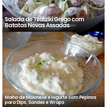
Salada de Tzatziki Grego com
Batatas Novas Assadas
Molho de Maionese e Iogurte com Pepinos
para Dips, Sandes e Wraps