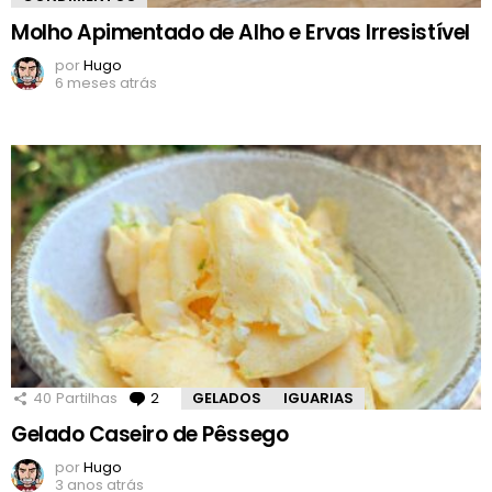
Molho Apimentado de Alho e Ervas Irresistível
por
Hugo
6 meses atrás
40
Partilhas
2
Comentários
GELADOS
IGUARIAS
Gelado Caseiro de Pêssego
por
Hugo
3 anos atrás