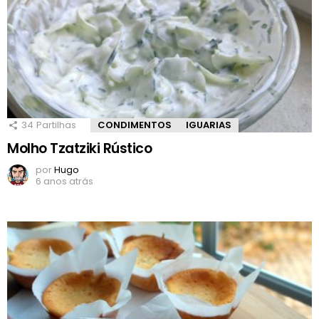
34
Partilhas
CONDIMENTOS
IGUARIAS
Molho Tzatziki Rústico
por
Hugo
6 anos atrás