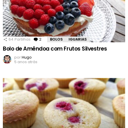
64
Partilhas
2
Comentários
BOLOS
IGUARIAS
Bolo de Amêndoa com Frutos Silvestres
por
Hugo
5 anos atrás