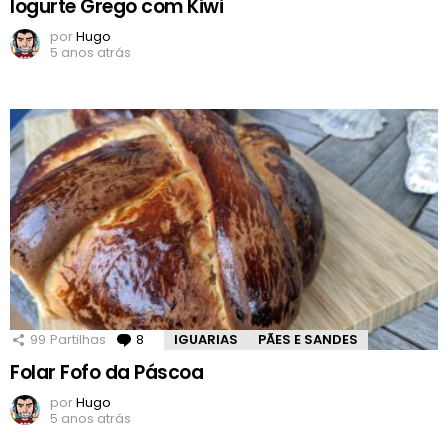
Iogurte Grego com Kiwi
por
Hugo
5 anos atrás
99
Partilhas
8
Comentários
IGUARIAS
PÃES E SANDES
Folar Fofo da Páscoa
por
Hugo
5 anos atrás