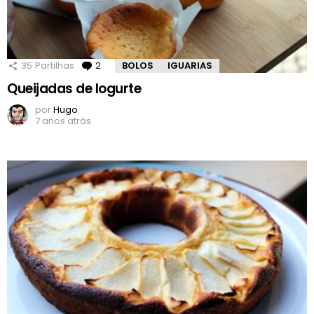
35
Partilhas
2
Comentários
BOLOS
IGUARIAS
Queijadas de Iogurte
por
Hugo
7 anos atrás