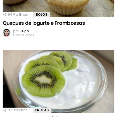
94
Partilhas
BOLOS
Queques de Iogurte e Framboesas
por
Hugo
5 anos atrás
37
Partilhas
FRUTAS