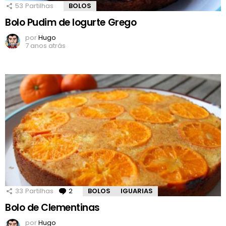
53
Partilhas
BOLOS
Bolo Pudim de Iogurte Grego
por
Hugo
7 anos atrás
33
Partilhas
2
Comentários
BOLOS
IGUARIAS
Bolo de Clementinas
por
Hugo