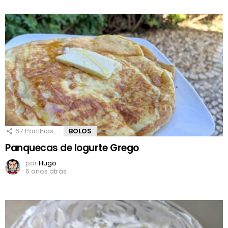
67
Partilhas
BOLOS
Panquecas de Iogurte Grego
por
Hugo
6 anos atrás