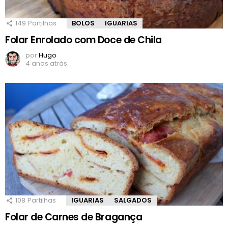
149
Partilhas
BOLOS
IGUARIAS
Folar Enrolado com Doce de Chila
por
Hugo
4 anos atrás
108
Partilhas
IGUARIAS
SALGADOS
Folar de Carnes de Bragança