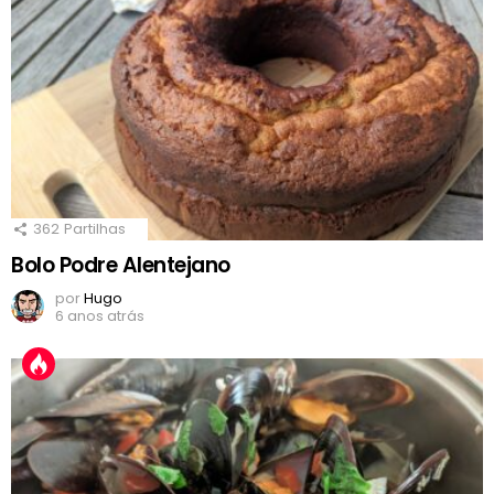
362
Partilhas
Bolo Podre Alentejano
por
Hugo
6 anos atrás