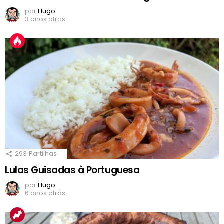
por
Hugo
3 anos atrás
293
Partilhas
Lulas Guisadas à Portuguesa
por
Hugo
6 anos atrás