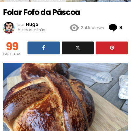
Folar Fofo da Páscoa
por
Hugo
Co
2.4k
Views
8
5 anos atrás
99
PARTILHAS