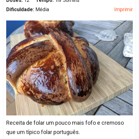
Doses:
12
Tempo:
1hr 30mins
Dificuldade:
Média
Imprimir
Receita de folar um pouco mais fofo e cremoso
que um típico folar português.