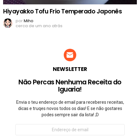
Hiyayakko Tofu Frio Temperado Japonês
por
Miho
cerca de um ano atrás
NEWSLETTER
Não Percas Nenhuma Receita do
Iguaria!
Envia o teu endereço de email para receberes receitas,
dicas e truqes novos todos os dias! E se não gostares
podes sempre sair da lista! ;D
Endereço
de
email