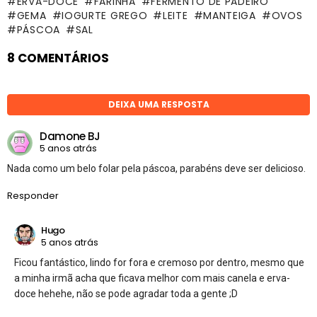
ERVA-DOCE
FARINHA
FERMENTO DE PADEIRO
GEMA
IOGURTE GREGO
LEITE
MANTEIGA
OVOS
PÁSCOA
SAL
8 COMENTÁRIOS
DEIXA UMA RESPOSTA
Damone BJ
5 anos atrás
Nada como um belo folar pela páscoa, parabéns deve ser delicioso.
Responder
Hugo
5 anos atrás
Ficou fantástico, lindo for fora e cremoso por dentro, mesmo que
a minha irmã acha que ficava melhor com mais canela e erva-
doce hehehe, não se pode agradar toda a gente ;D