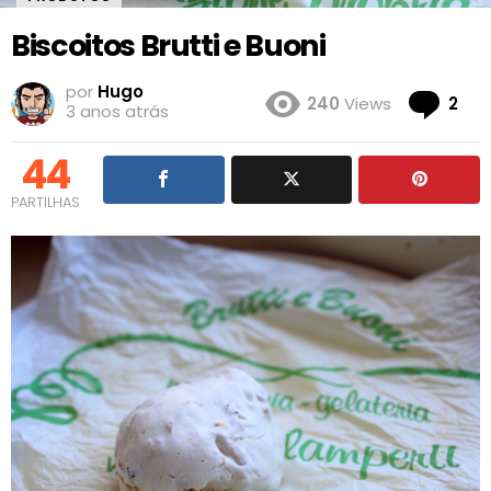
Biscoitos Brutti e Buoni
por
Hugo
Co
240
Views
2
3 anos atrás
44
PARTILHAS