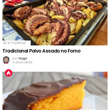
97
Partilhas
Tradicional Polvo Assado no Forno
por
Hugo
4 anos atrás