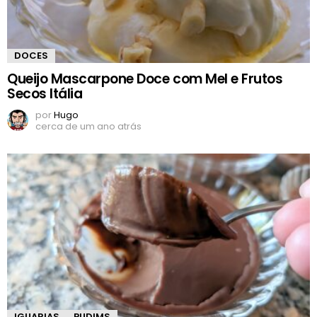
DOCES
Queijo Mascarpone Doce com Mel e Frutos
Secos Itália
por
Hugo
cerca de um ano atrás
IGUARIAS
PUDIMS