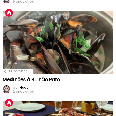
6 anos atrás
33
Partilhas
Mexilhões à Bulhão Pato
por
Hugo
2 anos atrás