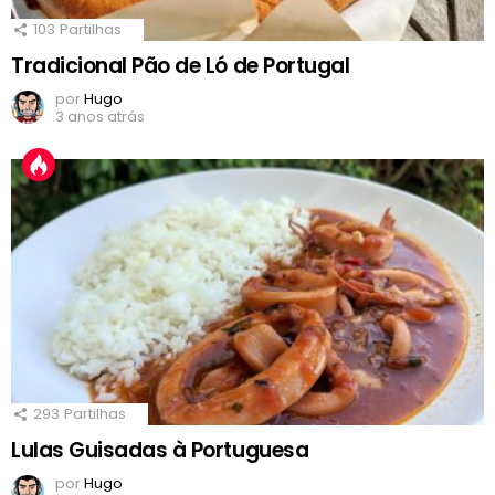
103
Partilhas
Tradicional Pão de Ló de Portugal
por
Hugo
3 anos atrás
293
Partilhas
Lulas Guisadas à Portuguesa
por
Hugo