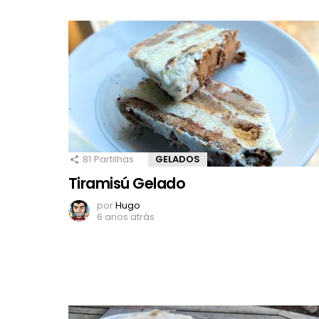
81
Partilhas
GELADOS
Tiramisú Gelado
por
Hugo
6 anos atrás