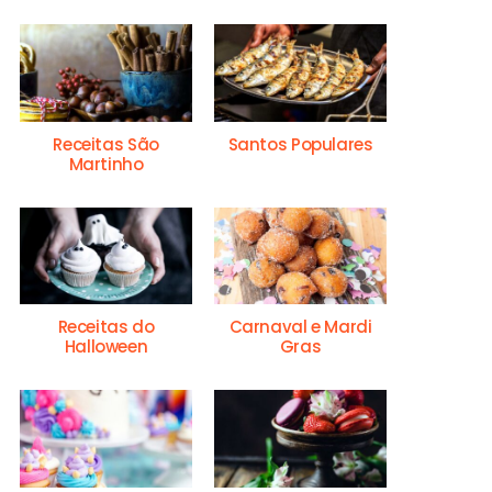
Receitas São
Santos Populares
Martinho
Receitas do
Carnaval e Mardi
Halloween
Gras