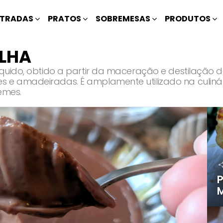
TRADAS
PRATOS
SOBREMESAS
PRODUTOS
ILHA
líquido, obtido a partir da maceração e destilação 
s e amadeiradas. É amplamente utilizado na culiná
emes.
P
M