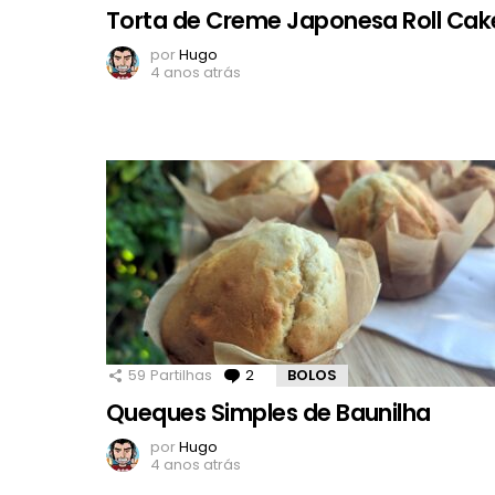
Torta de Creme Japonesa Roll Cak
por
Hugo
4 anos atrás
59
Partilhas
2
Comentários
BOLOS
Queques Simples de Baunilha
por
Hugo
4 anos atrás