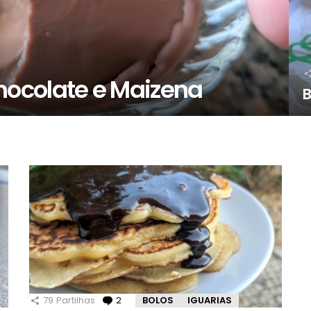
ocolate e Maizena
B
79
Partilhas
2
Comentários
BOLOS
IGUARIAS