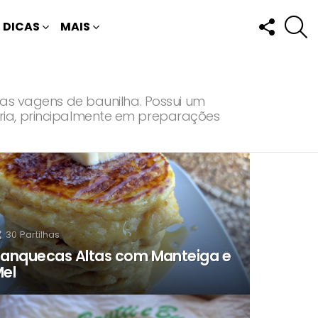
FOLLOW
P
DICAS
MAIS
US
das vagens de baunilha. Possui um
ria, principalmente em preparações
30
Partilhas
anquecas Altas com Manteiga e
el