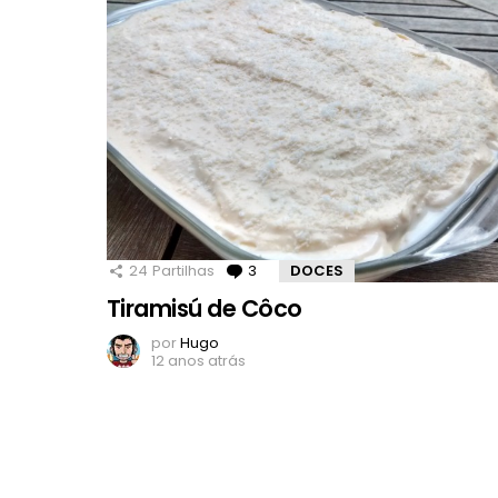
24
Partilhas
3
Comentários
DOCES
Tiramisú de Côco
por
Hugo
12 anos atrás