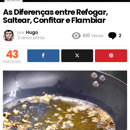
As Diferenças entre Refogar,
Saltear, Confitar e Flambiar
por
Hugo
Co
810
Views
2
3 anos atrás
43
PARTILHAS