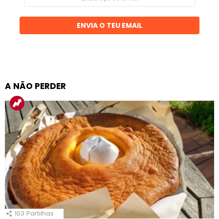
de
email
ENVIA O TEU EMAIL
A NÃO PERDER
103
Partilhas