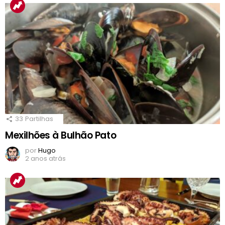
33
Partilhas
Mexilhões à Bulhão Pato
por
Hugo
2 anos atrás