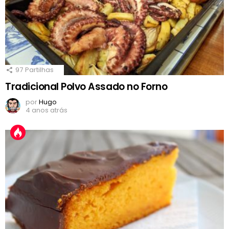
97
Partilhas
Tradicional Polvo Assado no Forno
por
Hugo
4 anos atrás