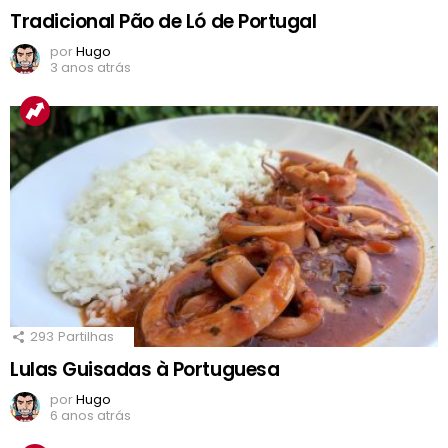
Tradicional Pão de Ló de Portugal
por
Hugo
3 anos atrás
293
Partilhas
Lulas Guisadas à Portuguesa
por
Hugo
6 anos atrás