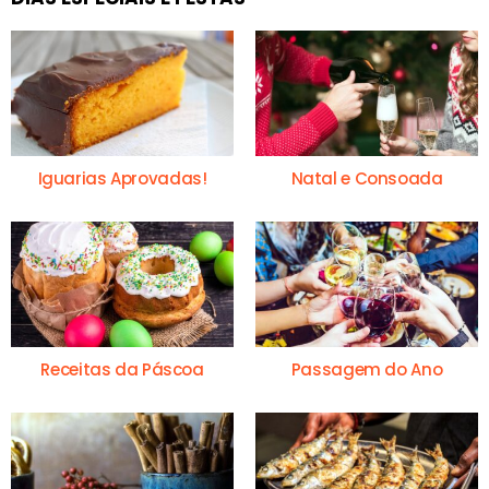
Iguarias Aprovadas!
Natal e Consoada
Receitas da Páscoa
Passagem do Ano