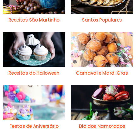
Receitas São Martinho
Santos Populares
Receitas do Halloween
Carnaval e Mardi Gras
Festas de Aniversário
Dia dos Namorados