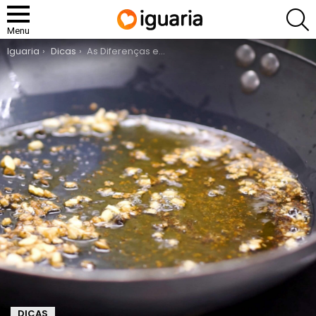
P
Menu
You are here:
Iguaria
Dicas
As Diferenças entre Refogar, Saltear, Confitar e Flambiar
DICAS