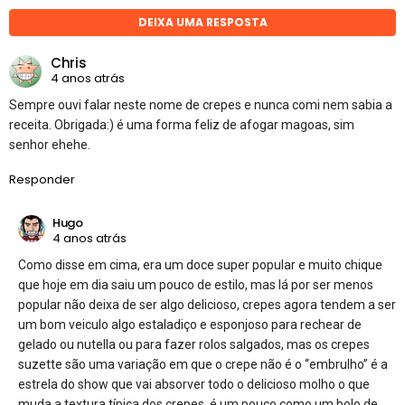
DEIXA UMA RESPOSTA
Chris
4 anos atrás
Sempre ouvi falar neste nome de crepes e nunca comi nem sabia a
receita. Obrigada:) é uma forma feliz de afogar magoas, sim
senhor ehehe.
Responder
Hugo
4 anos atrás
Como disse em cima, era um doce super popular e muito chique
que hoje em dia saiu um pouco de estilo, mas lá por ser menos
popular não deixa de ser algo delicioso, crepes agora tendem a ser
um bom veiculo algo estaladiço e esponjoso para rechear de
gelado ou nutella ou para fazer rolos salgados, mas os crepes
suzette são uma variação em que o crepe não é o “embrulho” é a
estrela do show que vai absorver todo o delicioso molho o que
muda a textura típica dos crepes, é um pouco como um bolo de