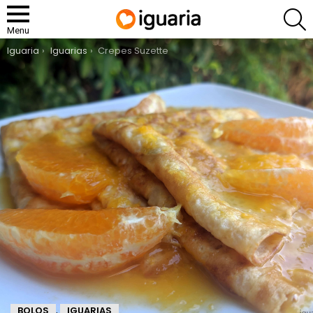
P
Menu
You are here:
Iguaria
Iguarias
Crepes Suzette
BOLOS
IGUARIAS
,