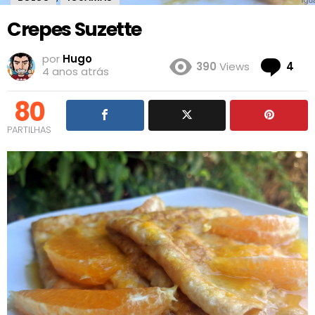
Crepes Suzette
por
Hugo
Co
390
Views
4
4 anos atrás
80
PARTILHAS