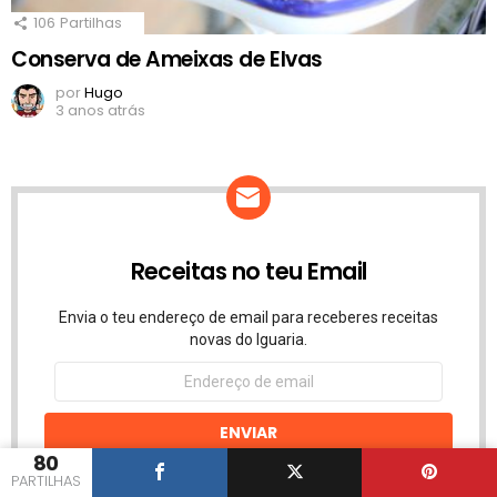
106
Partilhas
Conserva de Ameixas de Elvas
por
Hugo
3 anos atrás
Receitas no teu Email
Envia o teu endereço de email para receberes receitas
novas do Iguaria.
Endereço
de
email
ENVIAR
80
PARTILHAS