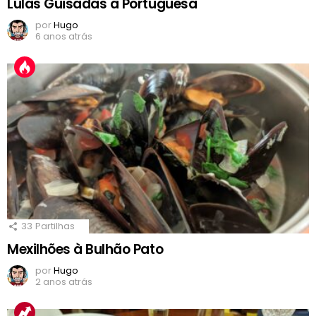
Lulas Guisadas à Portuguesa
por
Hugo
6 anos atrás
33
Partilhas
Mexilhões à Bulhão Pato
por
Hugo
2 anos atrás