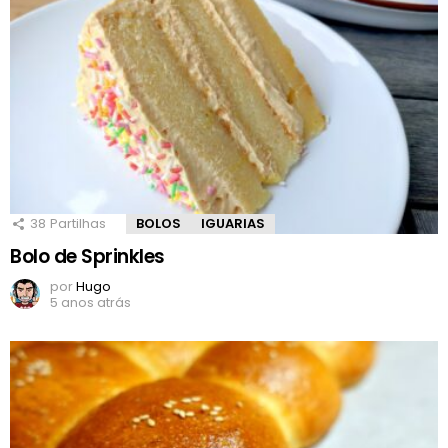
38
Partilhas
BOLOS
IGUARIAS
Bolo de Sprinkles
por
Hugo
5 anos atrás