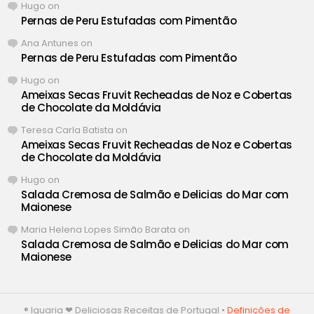
Hugo
on
Pernas de Peru Estufadas com Pimentão
Ana Antunes
on
Pernas de Peru Estufadas com Pimentão
Hugo
on
Ameixas Secas Fruvit Recheadas de Noz e Cobertas
de Chocolate da Moldávia
Teresa Carla Batista
on
Ameixas Secas Fruvit Recheadas de Noz e Cobertas
de Chocolate da Moldávia
Hugo
on
Salada Cremosa de Salmão e Delicias do Mar com
Maionese
Maria Helena Lopes Simão Barata
on
Salada Cremosa de Salmão e Delicias do Mar com
Maionese
® Iguaria ❤ Deliciosas Receitas de Portugal •
Definições de