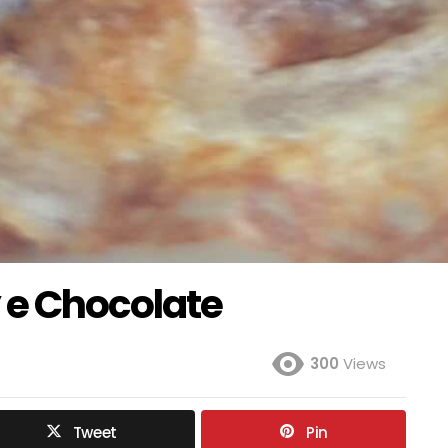
y e Chocolate
300
Views
Tweet
Pin