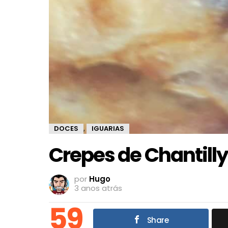
DOCES
IGUARIAS
,
Crepes de Chantill
por
Hugo
3 anos atrás
59
Share