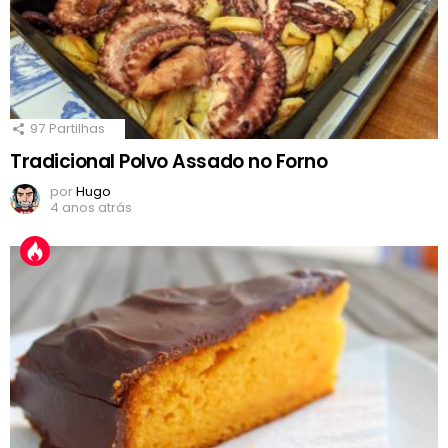
97
Partilhas
Tradicional Polvo Assado no Forno
por
Hugo
4 anos atrás