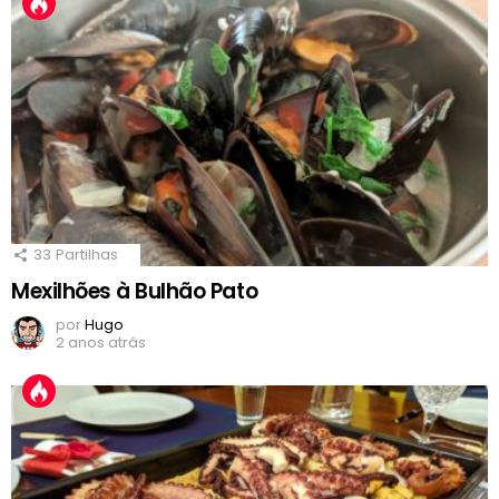
33
Partilhas
Mexilhões à Bulhão Pato
por
Hugo
2 anos atrás