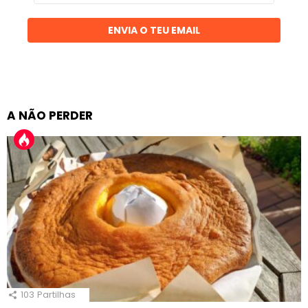
email
ENVIA O TEU EMAIL
A NÃO PERDER
103
Partilhas