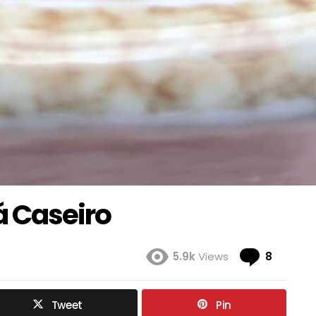
á Caseiro
Coment
5.9k
Views
8
Tweet
Pin