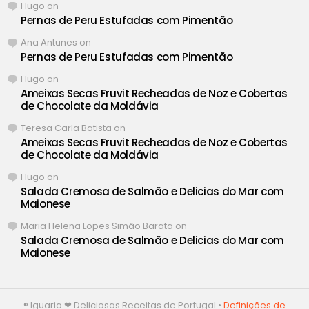
Hugo
on
Pernas de Peru Estufadas com Pimentão
Ana Antunes
on
Pernas de Peru Estufadas com Pimentão
Hugo
on
Ameixas Secas Fruvit Recheadas de Noz e Cobertas
de Chocolate da Moldávia
Teresa Carla Batista
on
Ameixas Secas Fruvit Recheadas de Noz e Cobertas
de Chocolate da Moldávia
Hugo
on
Salada Cremosa de Salmão e Delicias do Mar com
Maionese
Maria Helena Lopes Simão Barata
on
Salada Cremosa de Salmão e Delicias do Mar com
Maionese
® Iguaria ❤ Deliciosas Receitas de Portugal •
Definições de