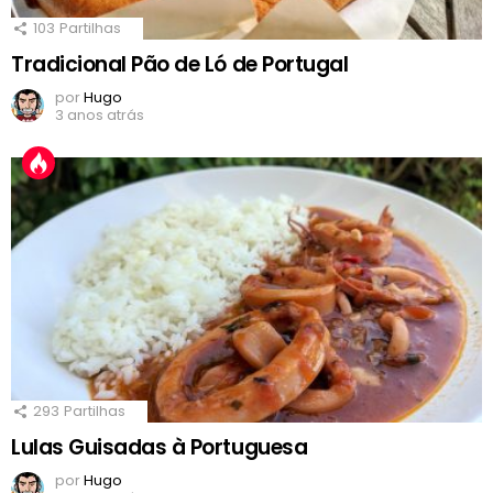
103
Partilhas
Tradicional Pão de Ló de Portugal
por
Hugo
3 anos atrás
293
Partilhas
Lulas Guisadas à Portuguesa
por
Hugo