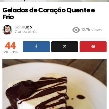
Gelados de Coração Quente e
Frio
por
Hugo
12.7k
Views
7 anos atrás
44
PARTILHAS