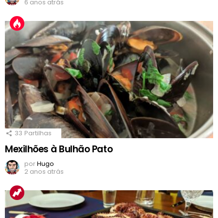
6 anos atrás
33
Partilhas
Mexilhões à Bulhão Pato
por
Hugo
2 anos atrás