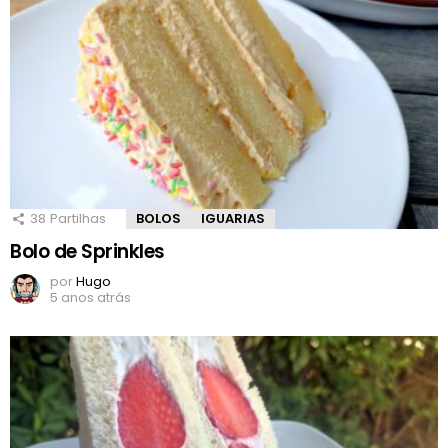
38
Partilhas
BOLOS
IGUARIAS
Bolo de Sprinkles
por
Hugo
5 anos atrás