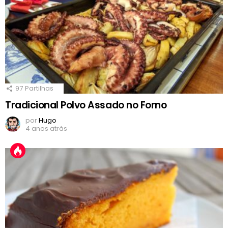
97
Partilhas
Tradicional Polvo Assado no Forno
por
Hugo
4 anos atrás