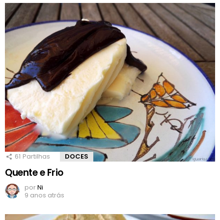
61
Partilhas
DOCES
Quente e Frio
por
Ni
9 anos atrás