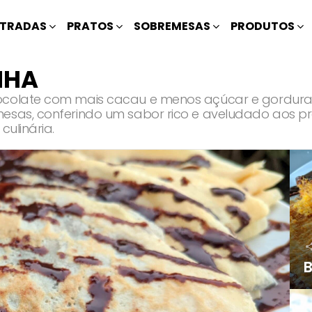
TRADAS
PRATOS
SOBREMESAS
PRODUTOS
NHA
chocolate com mais cacau e menos açúcar e gordu
mesas, conferindo um sabor rico e aveludado aos p
culinária.
B