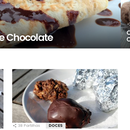
O
e Chocolate
C
38
Partilhas
DOCES