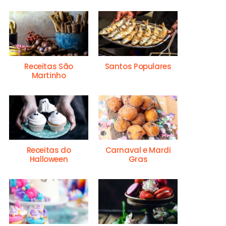
Receitas São
Santos Populares
Martinho
Receitas do
Carnaval e Mardi
Halloween
Gras