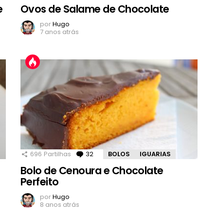
e
Ovos de Salame de Chocolate
por
Hugo
7 anos atrás
696
Partilhas
32
Comentários
BOLOS
IGUARIAS
Bolo de Cenoura e Chocolate
Perfeito
por
Hugo
8 anos atrás