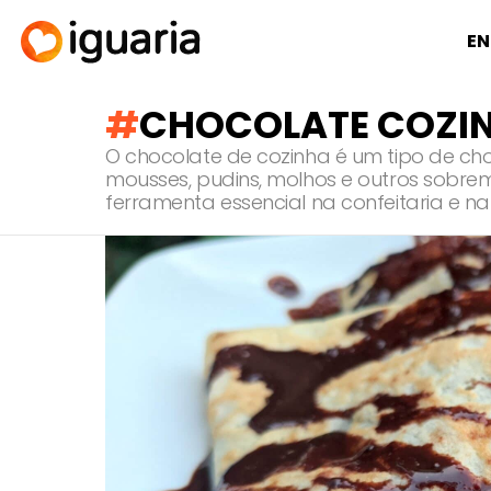
EN
CHOCOLATE COZI
O chocolate de cozinha é um tipo de 
mousses, pudins, molhos e outros sobre
ferramenta essencial na confeitaria e na 
RECOMENDADOS