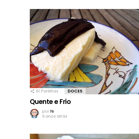
61
Partilhas
DOCES
Quente e Frio
por
Ni
9 anos atrás