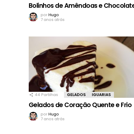
Bolinhos de Amêndoas e Chocolat
por
Hugo
7 anos atrás
44
Partilhas
GELADOS
IGUARIAS
Gelados de Coração Quente e Frio
por
Hugo
7 anos atrás