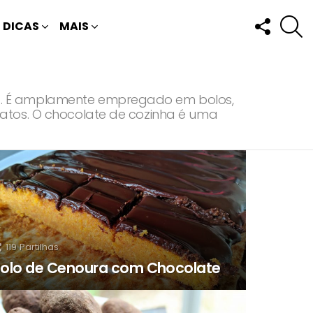
FOLLOW
P
DICAS
MAIS
US
ra. É amplamente empregado em bolos,
ratos. O chocolate de cozinha é uma
119
Partilhas
olo de Cenoura com Chocolate