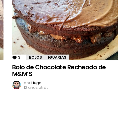
3
Comentários
BOLOS
IGUARIAS
Bolo de Chocolate Recheado de
M&M’S
por
Hugo
12 anos atrás