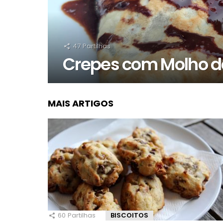
47
Partilhas
Crepes com Molho d
MAIS ARTIGOS
60
Partilhas
BISCOITOS