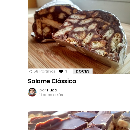
58
Partilhas
4
Comentários
DOCES
Salame Clássico
por
Hugo
11 anos atrás