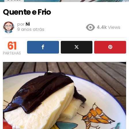
Quente e Frio
por
Ni
4.4k
Views
9 anos atrás
61
PARTILHAS