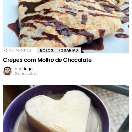
47
Partilhas
BOLOS
IGUARIAS
Crepes com Molho de Chocolate
por
Hugo
6 anos atrás