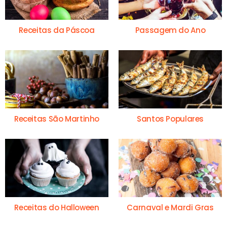
Receitas da Páscoa
Passagem do Ano
Receitas São Martinho
Santos Populares
Receitas do Halloween
Carnaval e Mardi Gras