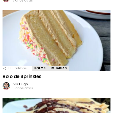
7 anos atrás
38
Partilhas
BOLOS
IGUARIAS
Bolo de Sprinkles
por
Hugo
5 anos atrás