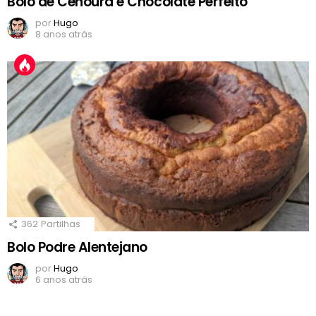
Bolo de Cenoura e Chocolate Perfeito
por
Hugo
8 anos atrás
362
Partilhas
Bolo Podre Alentejano
por
Hugo
6 anos atrás