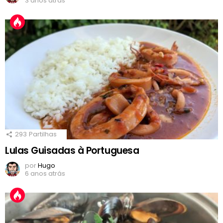
3 anos atrás
293
Partilhas
Lulas Guisadas à Portuguesa
por
Hugo
6 anos atrás