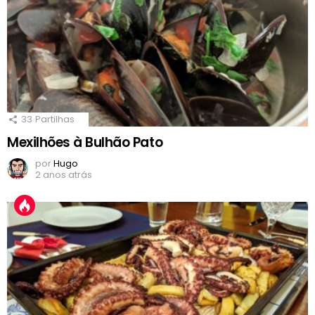
33
Partilhas
Mexilhões à Bulhão Pato
por
Hugo
2 anos atrás