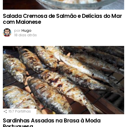
Salada Cremosa de Salmão e Delicias do Mar
com Maionese
por
Hugo
18 dias atrás
157
Partilhas
Sardinhas Assadas na Brasa à Moda
Portuguesa