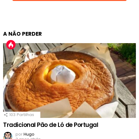
A NÃO PERDER
103
Partilhas
Tradicional Pão de Ló de Portugal
por
Hugo