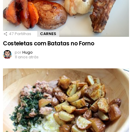
47
Partilhas
CARNES
Costeletas com Batatas no Forno
por
Hugo
11 anos atrás