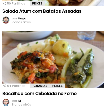
50
Partilhas
PEIXES
Salada Atum com Batatas Assadas
por
Hugo
7 anos atrás
64
Partilhas
IGUARIAS
PEIXES
Bacalhau com Cebolada no Forno
por
Ni
8 anos atrás