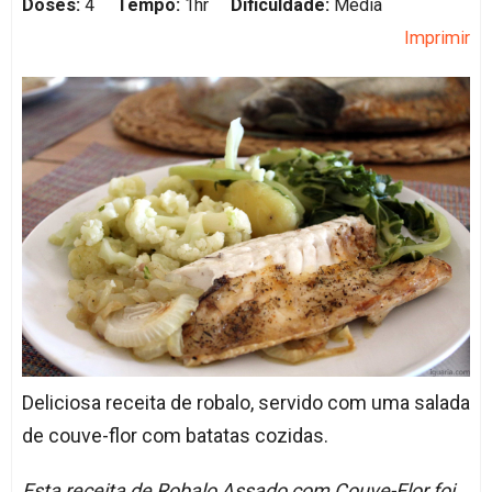
Doses:
4
Tempo:
1hr
Dificuldade:
Média
Imprimir
Deliciosa receita de robalo, servido com uma salada
de couve-flor com batatas cozidas.
Esta receita de Robalo Assado com Couve-Flor foi