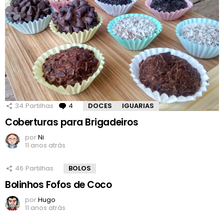
34
Partilhas
4
Comentários
DOCES
IGUARIAS
Coberturas para Brigadeiros
por
Ni
11 anos atrás
46
Partilhas
BOLOS
Bolinhos Fofos de Coco
por
Hugo
11 anos atrás