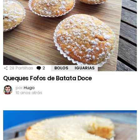
28
Partilhas
2
Comentários
BOLOS
IGUARIAS
Queques Fofos de Batata Doce
por
Hugo
10 anos atrás