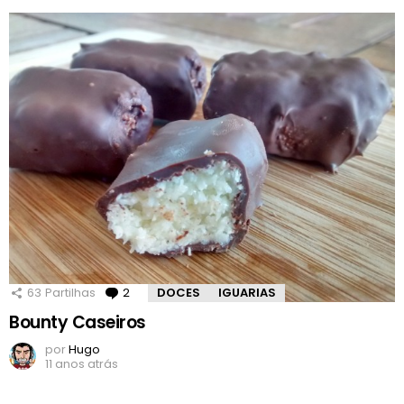
63
Partilhas
2
Comentários
DOCES
IGUARIAS
Bounty Caseiros
por
Hugo
11 anos atrás