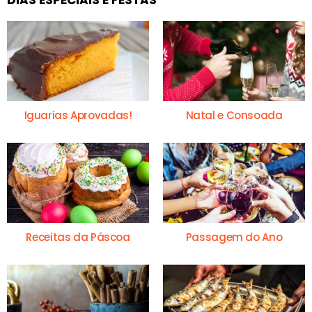
Iguarias Aprovadas!
Natal e Consoada
Receitas da Páscoa
Passagem do Ano