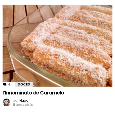
4
Comentários
DOCES
l’Innominato de Caramelo
por
Hugo
11 anos atrás