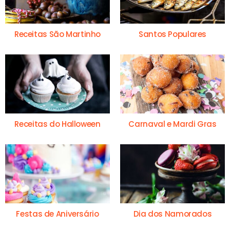
Receitas São Martinho
Santos Populares
Receitas do Halloween
Carnaval e Mardi Gras
Festas de Aniversário
Dia dos Namorados