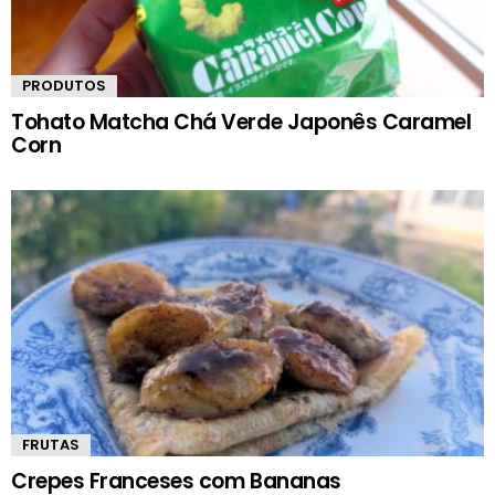
PRODUTOS
Tohato Matcha Chá Verde Japonês Caramel
Corn
FRUTAS
Crepes Franceses com Bananas