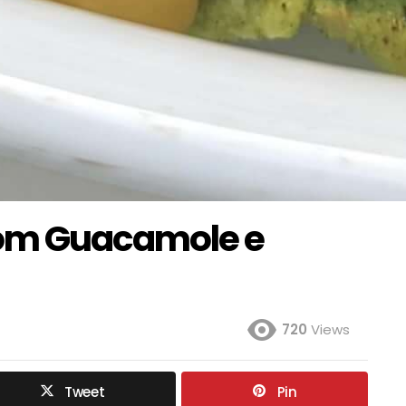
com Guacamole e
720
Views
Tweet
Pin