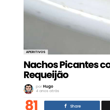
APERITIVOS
Nachos Picantes 
Requeijão
por
Hugo
4 anos atrás
81
Share