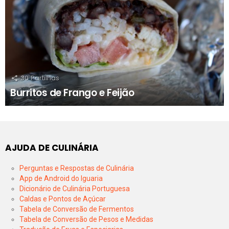
30
Partilhas
Burritos de Frango e Feijão
AJUDA DE CULINÁRIA
Perguntas e Respostas de Culinária
App de Android do Iguaria
Dicionário de Culinária Portuguesa
Caldas e Pontos de Açúcar
Tabela de Conversão de Fermentos
Tabela de Conversão de Pesos e Medidas