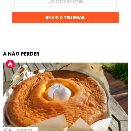
de
email
ENVIA O TEU EMAIL
A NÃO PERDER
103
Partilhas