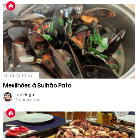
33
Partilhas
Mexilhões à Bulhão Pato
por
Hugo
2 anos atrás