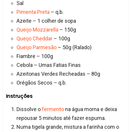
Sal
Pimenta Preta
– q.b.
Azeite – 1 colher de sopa
Queijo Mozzarella
– 150g
Queijo Cheddar
– 100g
Queijo Parmesão
– 50g (Ralado)
Fiambre – 100g
Cebola – Umas Fatias Finas
Azeitonas Verdes Recheadas – 80g
Orégãos Secos – q.b.
Instruções
Dissolve o
fermento
na água morna e deixa
repousar 5 minutos até fazer espuma.
Numa tigela grande, mistura a farinha com o