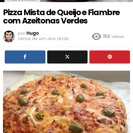
Pizza Mista de Queijo e Fiambre
com Azeitonas Verdes
por
Hugo
150
Views
cerca de um ano atrás