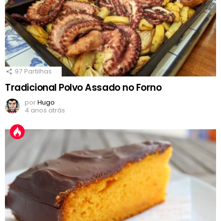
97
Partilhas
Tradicional Polvo Assado no Forno
por
Hugo
4 anos atrás