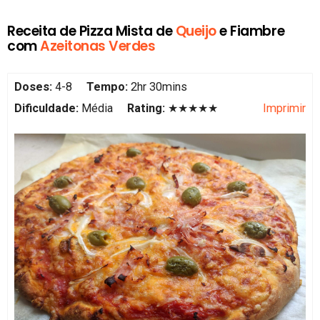
Receita de Pizza Mista de
Queijo
e Fiambre
com
Azeitonas Verdes
Doses:
4-8
Tempo:
2hr 30mins
Dificuldade:
Média
Rating:
★★★★★
Imprimir