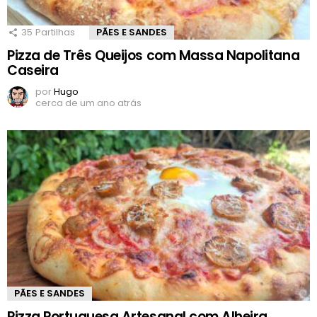
35
Partilhas
PÃES E SANDES
Pizza de Três Queijos com Massa Napolitana
Caseira
por
Hugo
cerca de um ano atrás
PÃES E SANDES
Pizza Portuguesa Artesanal com Alheira