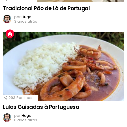
Tradicional Pão de Ló de Portugal
por
Hugo
3 anos atrás
293
Partilhas
Lulas Guisadas à Portuguesa
por
Hugo
6 anos atrás