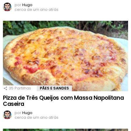
por
Hugo
cerca de um ano atrás
35
Partilhas
PÃES E SANDES
Pizza de Três Queijos com Massa Napolitana
Caseira
por
Hugo
cerca de um ano atrás