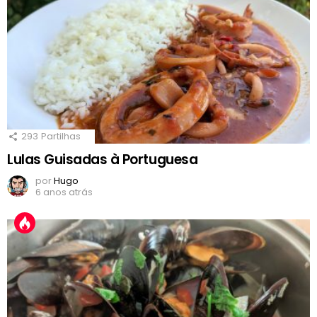
293
Partilhas
Lulas Guisadas à Portuguesa
por
Hugo
6 anos atrás