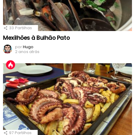
33
Partilhas
Mexilhões à Bulhão Pato
por
Hugo
2 anos atrás
97
Partilhas