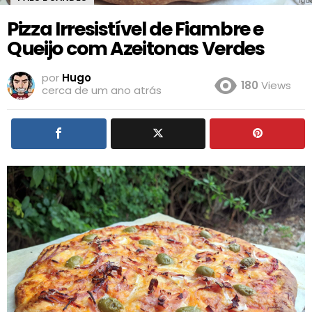
Pizza Irresistível de Fiambre e
Queijo com Azeitonas Verdes
por
Hugo
180
Views
cerca de um ano atrás