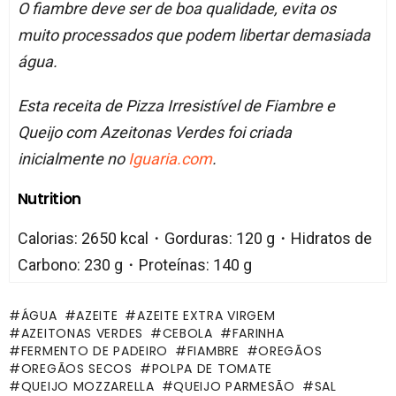
O fiambre deve ser de boa qualidade, evita os
muito processados que podem libertar demasiada
água.
Esta receita de Pizza Irresistível de Fiambre e
Queijo com Azeitonas Verdes foi criada
inicialmente no
Iguaria.com
.
Nutrition
Calorias: 2650 kcal・Gorduras: 120 g・Hidratos de
Carbono: 230 g・Proteínas: 140 g
ÁGUA
AZEITE
AZEITE EXTRA VIRGEM
AZEITONAS VERDES
CEBOLA
FARINHA
FERMENTO DE PADEIRO
FIAMBRE
OREGÃOS
OREGÃOS SECOS
POLPA DE TOMATE
QUEIJO MOZZARELLA
QUEIJO PARMESÃO
SAL