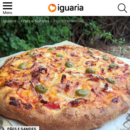
P
Menu
You are here:
Iguaria
Pães e Sandes
Pizza Irresistível de Fiambre e Queijo com Azeitonas Verdes
PÃES E SANDES