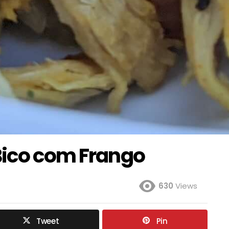
Bico com Frango
630
Views
Tweet
Pin