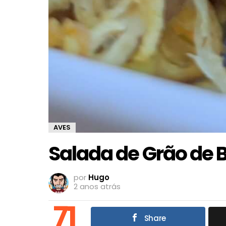
AVES
Salada de Grão de 
por
Hugo
2 anos atrás
71
Share