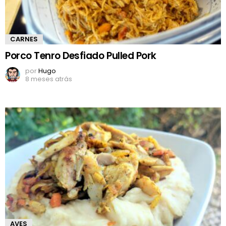
CARNES
Porco Tenro Desfiado Pulled Pork
por
Hugo
8 meses atrás
AVES