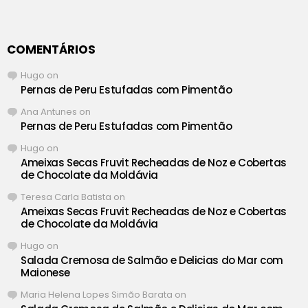
COMENTÁRIOS
Hugo
on
Pernas de Peru Estufadas com Pimentão
Ana Antunes
on
Pernas de Peru Estufadas com Pimentão
Hugo
on
Ameixas Secas Fruvit Recheadas de Noz e Cobertas
de Chocolate da Moldávia
Teresa Carla Batista
on
Ameixas Secas Fruvit Recheadas de Noz e Cobertas
de Chocolate da Moldávia
Hugo
on
Salada Cremosa de Salmão e Delicias do Mar com
Maionese
Maria Helena Lopes Simão Barata
on