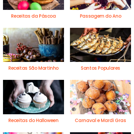
Receitas da Páscoa
Passagem do Ano
Receitas São Martinho
Santos Populares
Receitas do Halloween
Carnaval e Mardi Gras