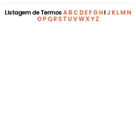
Listagem de Termos
A
B
C
D
E
F
G
H
I
J
K
L
M
N
O
P
Q
R
S
T
U
V
W
X
Y
Z