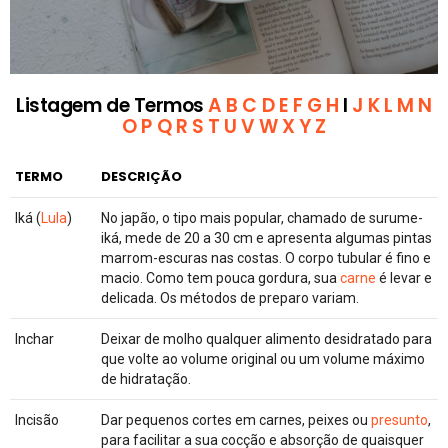
Listagem de Termos
A
B
C
D
E
F
G
H
I
J
K
L
M
N
O
P
Q
R
S
T
U
V
W
X
Y
Z
TERMO
DESCRIÇÃO
Iká (
Lula
)
No japão, o tipo mais popular, chamado de surume-
iká, mede de 20 a 30 cm e apresenta algumas pintas
marrom-escuras nas costas. O corpo tubular é fino e
macio. Como tem pouca gordura, sua
carne
é levar e
delicada. Os métodos de preparo variam.
Inchar
Deixar de molho qualquer alimento desidratado para
que volte ao volume original ou um volume máximo
de hidratação.
Incisão
Dar pequenos cortes em carnes, peixes ou
presunto
,
para facilitar a sua cocção e absorção de quaisquer