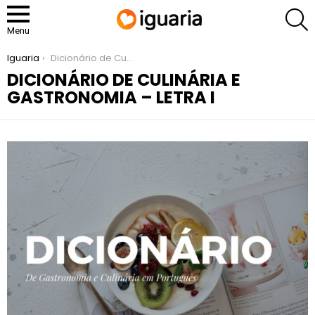
P
Menu
You are here:
Iguaria
Dicionário de Culinária e Gastronomia – Letra I
DICIONÁRIO DE CULINÁRIA E
GASTRONOMIA – LETRA I