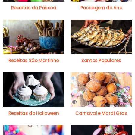
Receitas da Páscoa
Passagem do Ano
Receitas São Martinho
Santos Populares
Receitas do Halloween
Carnaval e Mardi Gras