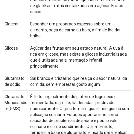
de glacê as frutas cristalizadas em açúcar. Frutas
secas.
Glacear
Espanhar um preparado espesso sobre um
alimento, peça de carne ou bolo, a fim de lhe dar
brilho.
Glicose
Açúcar das frutas em seu estado natural. A uva é
rica em glicose, mas existe a glicose industrializada
que é utilizada na alimentação infantil
principalmente.
Glutamato
Sal branco e cristalino que realça o sabor natural da
de sódio
comida, sem emprestar gosto algum.
Glutamato
É feito originalmente do glúten de trigo seco e
Monossódic
fermentado; o gms é, há décadas, produzido
o-(GMS)
quimicamente. O gms tem amigos e inimigos na sua
aplicação culinária. Estudos apontam-no como
causador de problemas de saúde e pouco valor
culinário e como condimento. O aji-no-moto,
tempero à base de glutamato, é usado para realçar