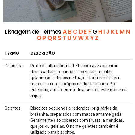
Listagem de Termos
A
B
C
D
E
F
G
H
I
J
K
L
M
N
O
P
Q
R
S
T
U
V
W
X
Y
Z
TERMO
DESCRIÇÃO
Galantina
Prato de alta culinária feito com aves ou carne
desossadas e recheadas, cozidas em caldo
gelatinoso e, depois de fria, cortada em fatias e
recoberta com o próprio caldo clarificado. Por
extensão, atualmente indica-se com este nome os
aspics.
Galettes
Biscoitos pequenos e redondos, originários da
bretanha, preparados com massa amanteigada.
Geralmente são cobertos com frutas, amêndoas,
queijos ou geléias. O nome galettes também é
utilizado para biscoitos.