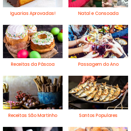
Iguarias Aprovadas!
Natal e Consoada
Receitas da Páscoa
Passagem do Ano
Receitas São Martinho
Santos Populares