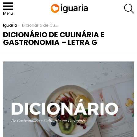
P
Menu
You are here:
Iguaria
Dicionário de Culinária e Gastronomia – Letra G
DICIONÁRIO DE CULINÁRIA E
GASTRONOMIA – LETRA G