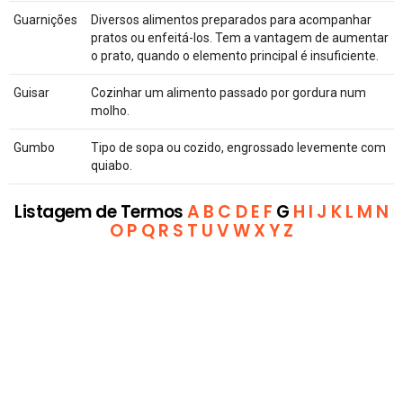
Guarnições
Diversos alimentos preparados para acompanhar
pratos ou enfeitá-los. Tem a vantagem de aumentar
o prato, quando o elemento principal é insuficiente.
Guisar
Cozinhar um alimento passado por gordura num
molho.
Gumbo
Tipo de sopa ou cozido, engrossado levemente com
quiabo.
Listagem de Termos
A
B
C
D
E
F
G
H
I
J
K
L
M
N
O
P
Q
R
S
T
U
V
W
X
Y
Z