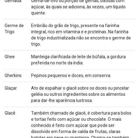
Gemada
Gema-de-ovo ou porção de gemas, batidas com
açúcar, às quais se adiciona, às vezes, um líquido
quente.
Germe de
Embrião do grão de trigo, presente na farinha
Trigo
integral, rico em vitamina e e proteínas. Na farinha
de trigo industrializada não se encontra o germe de
trigo.
Ghee
Manteiga clarificada de leite de búfala, a gordura
preferida no norte da índia.
Gherkins
Pepinos pequenos e doces, em conserva.
Glaçar
Ato de espalhar o glacê sobre os doces ou pincelar
geléia ou outros ingredientes sobre os alimentos
para dar-lhe aparência lustrosa.
Glacê
Também chamado de glacê, é cobertura para bolos
e tortas feito com açúcar ou chocolate. O mais
conhecido é feito com açúcar que pode ser
dissolvido em forma de calda de frutas, claras
batidas em neve ou manteiga. Chama-se também