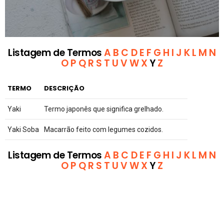
Listagem de Termos
A
B
C
D
E
F
G
H
I
J
K
L
M
N
O
P
Q
R
S
T
U
V
W
X
Y
Z
TERMO
DESCRIÇÃO
Yaki
Termo japonês que significa grelhado.
Yaki Soba
Macarrão feito com legumes cozidos.
Listagem de Termos
A
B
C
D
E
F
G
H
I
J
K
L
M
N
O
P
Q
R
S
T
U
V
W
X
Y
Z