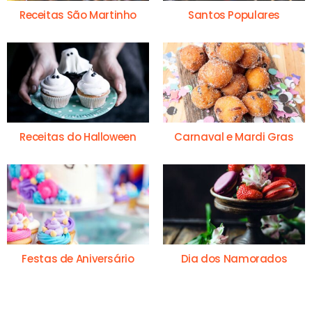
Receitas São Martinho
Santos Populares
Receitas do Halloween
Carnaval e Mardi Gras
Festas de Aniversário
Dia dos Namorados