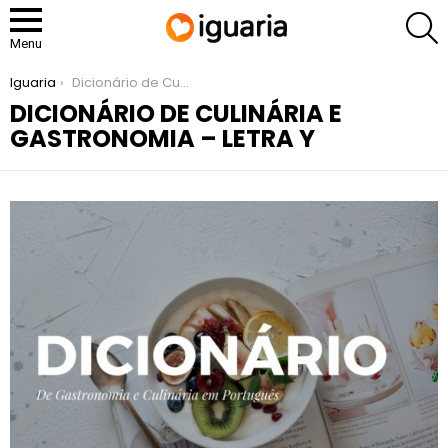
P
Menu
You are here:
Iguaria
Dicionário de Culinária e Gastronomia – Letra Y
DICIONÁRIO DE CULINÁRIA E
GASTRONOMIA – LETRA Y