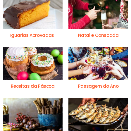
Iguarias Aprovadas!
Natal e Consoada
Receitas da Páscoa
Passagem do Ano