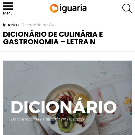
P
Menu
You are here:
Iguaria
Dicionário de Culinária e Gastronomia – Letra N
DICIONÁRIO DE CULINÁRIA E
GASTRONOMIA – LETRA N