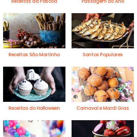
Receitas da Páscoa
Passagem do Ano
Receitas São Martinho
Santos Populares
Receitas do Halloween
Carnaval e Mardi Gras