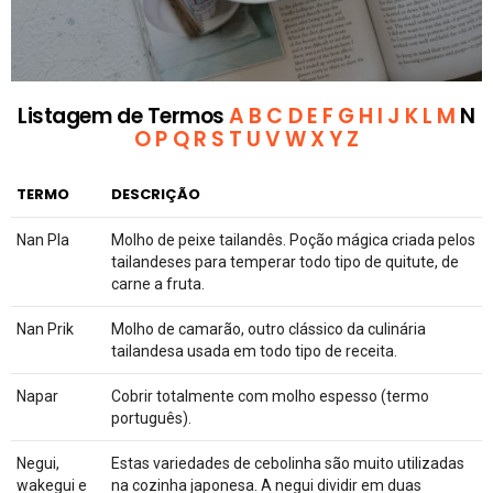
Listagem de Termos
A
B
C
D
E
F
G
H
I
J
K
L
M
N
O
P
Q
R
S
T
U
V
W
X
Y
Z
TERMO
DESCRIÇÃO
Nan Pla
Molho de peixe tailandês. Poção mágica criada pelos
tailandeses para temperar todo tipo de quitute, de
carne a fruta.
Nan Prik
Molho de camarão, outro clássico da culinária
tailandesa usada em todo tipo de receita.
Napar
Cobrir totalmente com molho espesso (termo
português).
Negui,
Estas variedades de cebolinha são muito utilizadas
wakegui e
na cozinha japonesa. A negui dividir em duas