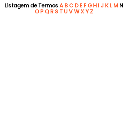
Listagem de Termos
A
B
C
D
E
F
G
H
I
J
K
L
M
N
O
P
Q
R
S
T
U
V
W
X
Y
Z