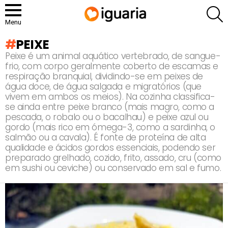
P
Menu
PEIXE
Peixe é um animal aquático vertebrado, de sangue-
frio, com corpo geralmente coberto de escamas e
respiração branquial, dividindo-se em peixes de
água doce, de água salgada e migratórios (que
vivem em ambos os meios). Na cozinha classifica-
se ainda entre peixe branco (mais magro, como a
pescada, o robalo ou o bacalhau) e peixe azul ou
gordo (mais rico em ómega-3, como a sardinha, o
salmão ou a cavala). É fonte de proteína de alta
qualidade e ácidos gordos essenciais, podendo ser
preparado grelhado, cozido, frito, assado, cru (como
em sushi ou ceviche) ou conservado em sal e fumo.
RECOMENDADOS