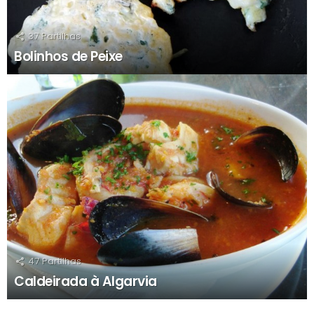
37
Partilhas
Bolinhos de Peixe
47
Partilhas
Caldeirada à Algarvia