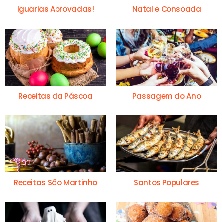
Iguarias Aprovadas!
Natal e Consoada
Receitas da Páscoa
Passagem do Ano
Receitas São Martinho
Santos Populares