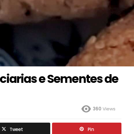
ciarias e Sementes de
360
Views
Tweet
Pin