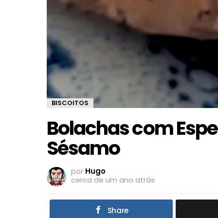
BISCOITOS
Bolachas com Espe
Sésamo
por
Hugo
cerca de um ano atrás
Share