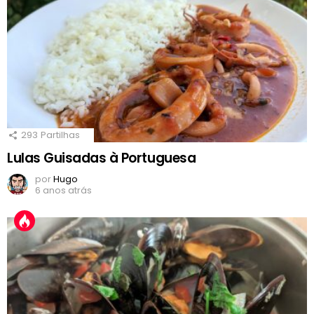
293
Partilhas
Lulas Guisadas à Portuguesa
por
Hugo
6 anos atrás