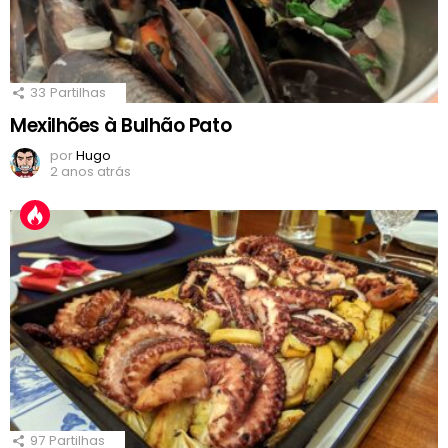
33
Partilhas
Mexilhões à Bulhão Pato
por
Hugo
2 anos atrás
97
Partilhas