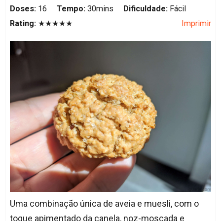
Doses:
16
Tempo:
30mins
Dificuldade:
Fácil
Rating:
★★★★★
Imprimir
Uma combinação única de aveia e muesli, com o
toque apimentado da canela, noz-moscada e