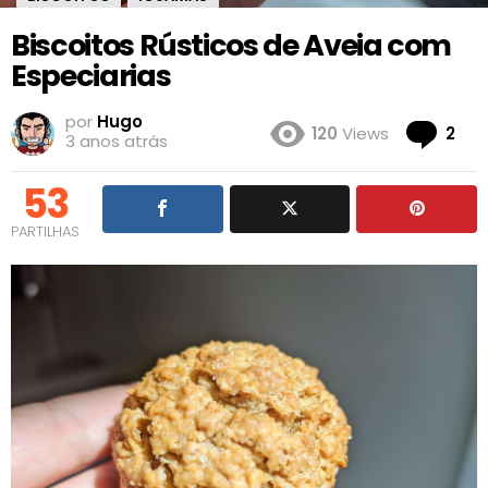
Biscoitos Rústicos de Aveia com
Especiarias
por
Hugo
Co
120
Views
2
3 anos atrás
53
PARTILHAS