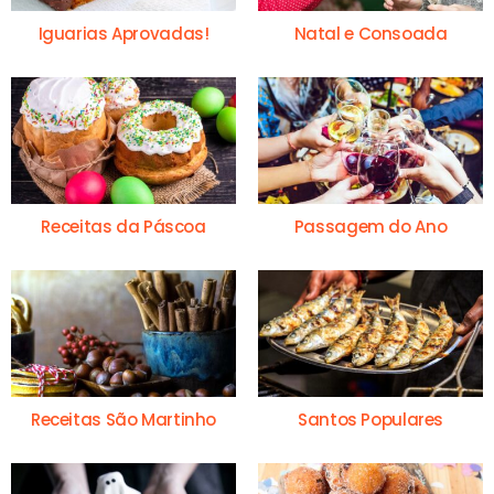
Iguarias Aprovadas!
Natal e Consoada
Receitas da Páscoa
Passagem do Ano
Receitas São Martinho
Santos Populares