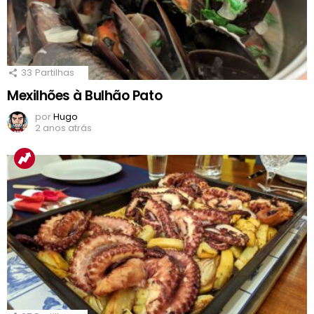
33
Partilhas
Mexilhões à Bulhão Pato
por
Hugo
2 anos atrás