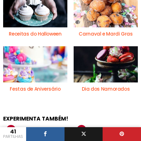
Receitas do Halloween
Carnaval e Mardi Gras
Festas de Aniversário
Dia dos Namorados
EXPERIMENTA TAMBÉM!
41
PARTILHAS