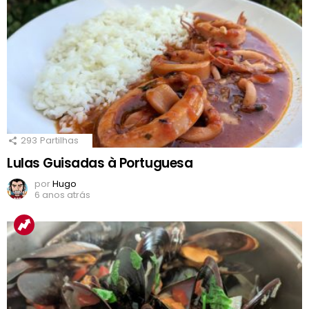
293
Partilhas
Lulas Guisadas à Portuguesa
por
Hugo
6 anos atrás