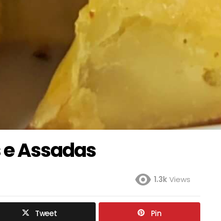
 e Assadas
1.3k
Views
Tweet
Pin