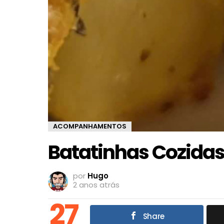
ACOMPANHAMENTOS
Batatinhas Cozidas
por
Hugo
2 anos atrás
27
Share