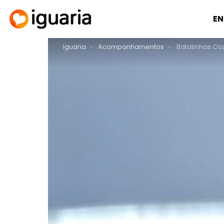
EN
You are here:
Iguaria
Acompanhamentos
Batatinhas Co