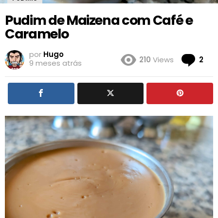
Pudim de Maizena com Café e
Caramelo
por
Hugo
Co
210
Views
2
9 meses atrás