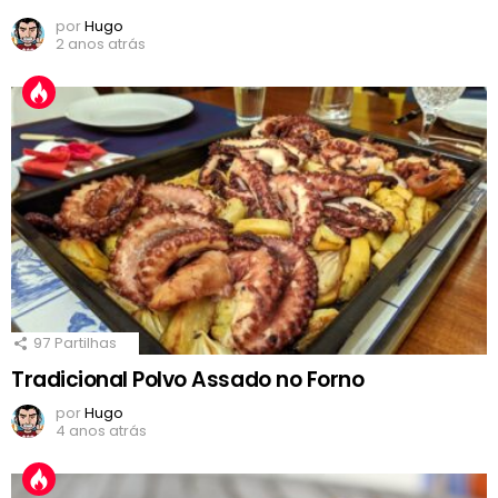
por
Hugo
2 anos atrás
97
Partilhas
Tradicional Polvo Assado no Forno
por
Hugo
4 anos atrás