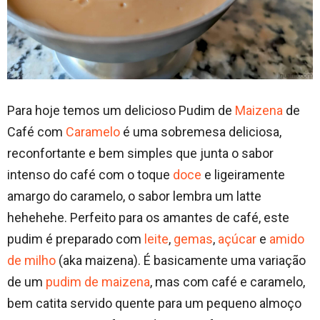
Para hoje temos um delicioso Pudim de
Maizena
de
Café com
Caramelo
é uma sobremesa deliciosa,
reconfortante e bem simples que junta o sabor
intenso do café com o toque
doce
e ligeiramente
amargo do caramelo, o sabor lembra um latte
hehehehe. Perfeito para os amantes de café, este
pudim é preparado com
leite
,
gemas
,
açúcar
e
amido
de milho
(aka maizena). É basicamente uma variação
de um
pudim de maizena
⁣, mas com café e caramelo,
bem catita servido quente para um pequeno almoço