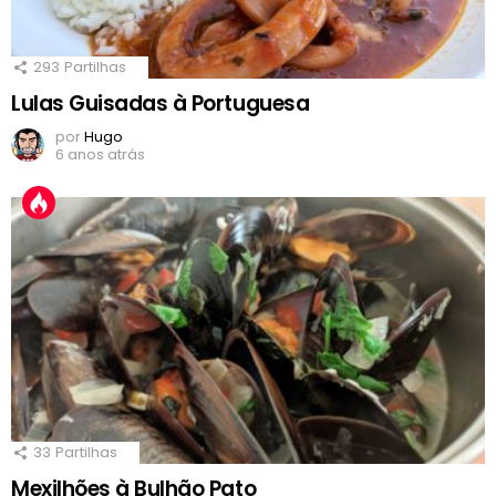
293
Partilhas
Lulas Guisadas à Portuguesa
por
Hugo
6 anos atrás
33
Partilhas
Mexilhões à Bulhão Pato