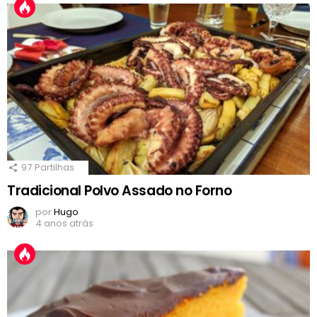
97
Partilhas
Tradicional Polvo Assado no Forno
por
Hugo
4 anos atrás