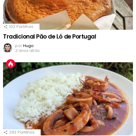
103
Partilhas
Tradicional Pão de Ló de Portugal
por
Hugo
3 anos atrás
293
Partilhas