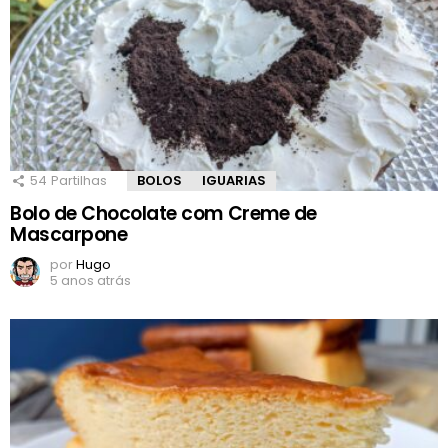
54
Partilhas
BOLOS
IGUARIAS
Bolo de Chocolate com Creme de
Mascarpone
por
Hugo
5 anos atrás