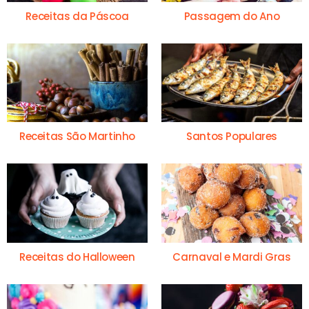
Receitas da Páscoa
Passagem do Ano
Receitas São Martinho
Santos Populares
Receitas do Halloween
Carnaval e Mardi Gras