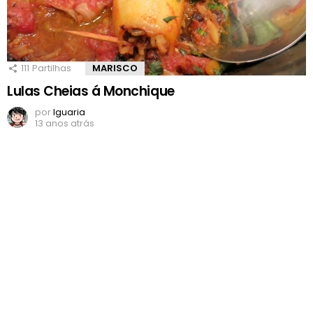
111
Partilhas
MARISCO
Lulas Cheias á Monchique
por
Iguaria
13 anos atrás