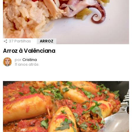
37
Partilhas
ARROZ
Arroz à Valênciana
por
Cristina
11 anos atrás