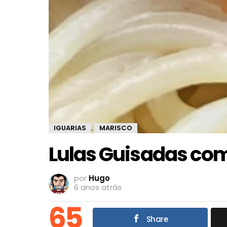
IGUARIAS
MARISCO
,
Lulas Guisadas co
por
Hugo
6 anos atrás
65
Share