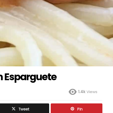
m Esparguete
1.4k
Views
Tweet
Pin