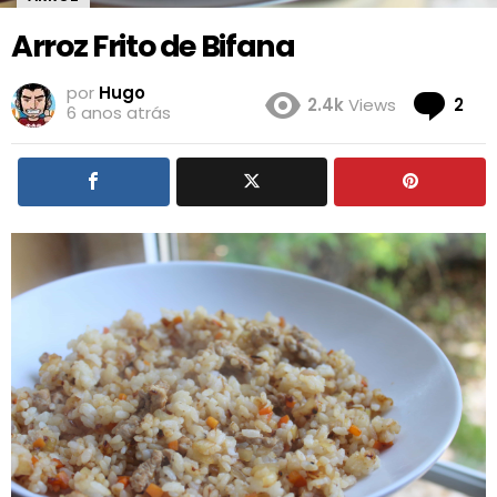
Arroz Frito de Bifana
por
Hugo
Co
2.4k
Views
2
6 anos atrás