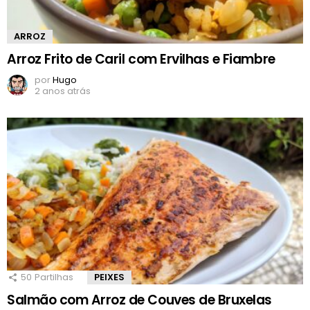
ARROZ
Arroz Frito de Caril com Ervilhas e Fiambre
por
Hugo
2 anos atrás
50
Partilhas
PEIXES
Salmão com Arroz de Couves de Bruxelas