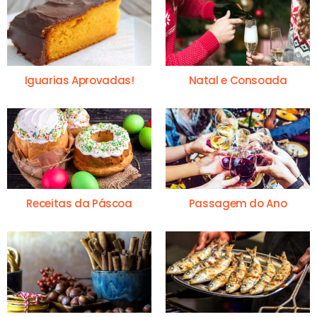
Iguarias Aprovadas!
Natal e Consoada
Receitas da Páscoa
Passagem do Ano