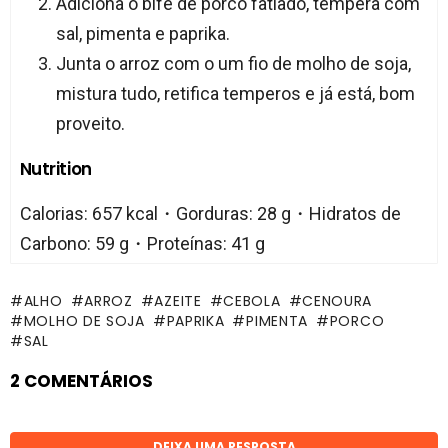
Adiciona o bife de porco fatiado, tempera com
sal, pimenta e paprika.
Junta o arroz com o um fio de molho de soja,
mistura tudo, retifica temperos e já está, bom
proveito.
Nutrition
Calorias: 657 kcal・Gorduras: 28 g・Hidratos de
Carbono: 59 g・Proteínas: 41 g
ALHO
ARROZ
AZEITE
CEBOLA
CENOURA
MOLHO DE SOJA
PAPRIKA
PIMENTA
PORCO
SAL
2 COMENTÁRIOS
DEIXA UMA RESPOSTA