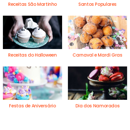
Receitas São Martinho
Santos Populares
Receitas do Halloween
Carnaval e Mardi Gras
Festas de Aniversário
Dia dos Namorados