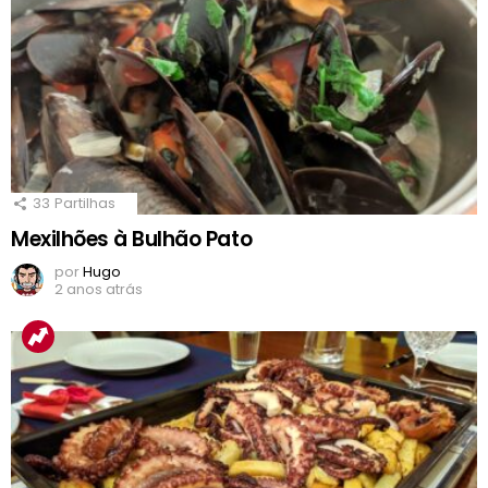
33
Partilhas
Mexilhões à Bulhão Pato
por
Hugo
2 anos atrás