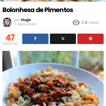
Bolonhesa de Pimentos
por
Hugo
2.1k
Views
7 anos atrás
47
PARTILHAS