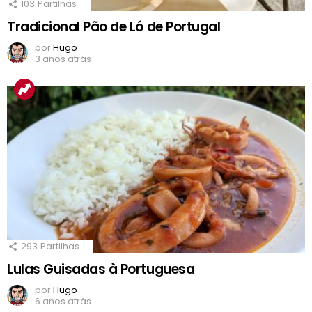
103
Partilhas
Tradicional Pão de Ló de Portugal
por
Hugo
3 anos atrás
293
Partilhas
Lulas Guisadas à Portuguesa
por
Hugo
6 anos atrás