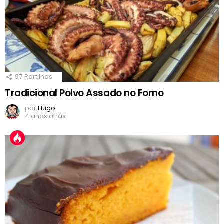
97
Partilhas
Tradicional Polvo Assado no Forno
por
Hugo
4 anos atrás