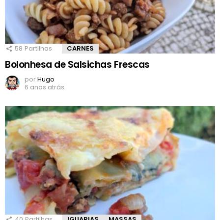
58
Partilhas
CARNES
Bolonhesa de Salsichas Frescas
por
Hugo
6 anos atrás
40
Partilhas
IGUARIAS
MASSAS