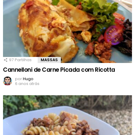
97
Partilhas
MASSAS
Cannelloni de Carne Picada com Ricotta
por
Hugo
6 anos atrás