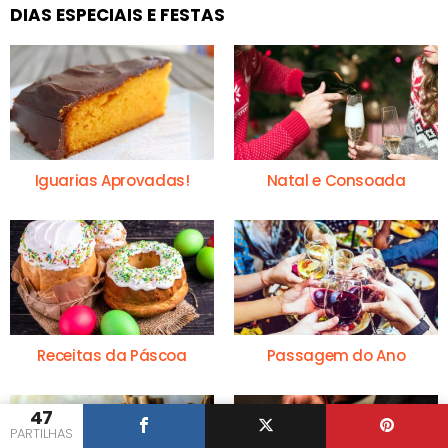
DIAS ESPECIAIS E FESTAS
Iguarias Aprovadas!
Natal e Consoada
Receitas da Páscoa
Passagem do Ano
47
PARTILHAS