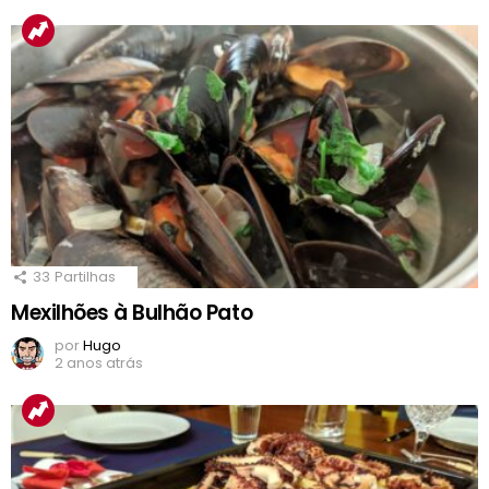
33
Partilhas
Mexilhões à Bulhão Pato
por
Hugo
2 anos atrás