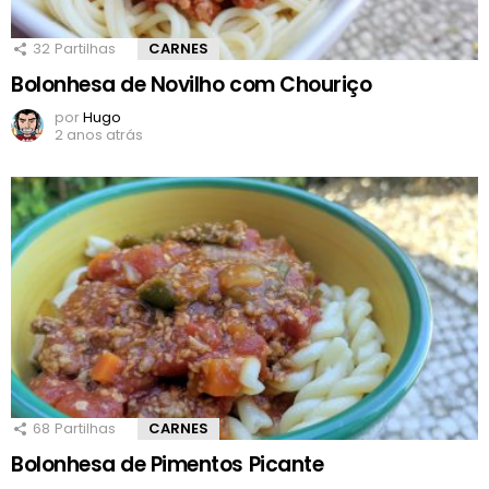
32
Partilhas
CARNES
Bolonhesa de Novilho com Chouriço
por
Hugo
2 anos atrás
68
Partilhas
CARNES
Bolonhesa de Pimentos Picante