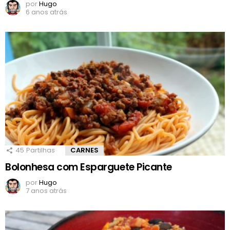
por
Hugo
6 anos atrás
45
Partilhas
CARNES
Bolonhesa com Esparguete Picante
por
Hugo
7 anos atrás