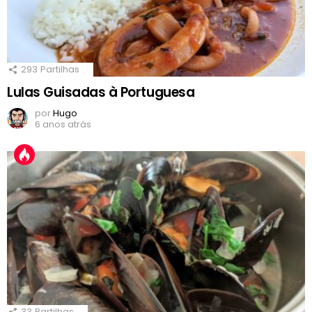
293
Partilhas
Lulas Guisadas à Portuguesa
por
Hugo
6 anos atrás
33
Partilhas