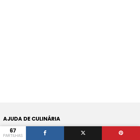
AJUDA DE CULINÁRIA
67
Perguntas e Respostas de Culinária
PARTILHAS
App de Android do Iguaria