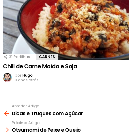
31
Partilhas
CARNES
Chili de Carne Moída e Soja
por
Hugo
8 anos atrás
Anterior Artigo
Ver
mais
Dicas e Truques com Açúcar
Próximo Artigo
Otsumami de Peixe e Queijo