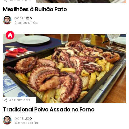
Mexilhões à Bulhão Pato
por
Hugo
2 anos atrás
97
Partilhas
Tradicional Polvo Assado no Forno
por
Hugo
4 anos atrás