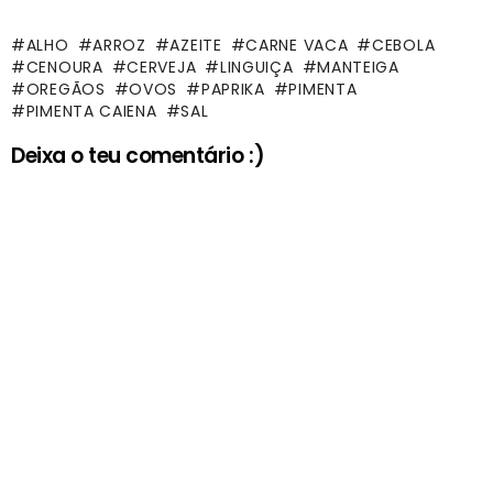
ALHO
ARROZ
AZEITE
CARNE VACA
CEBOLA
CENOURA
CERVEJA
LINGUIÇA
MANTEIGA
OREGÃOS
OVOS
PAPRIKA
PIMENTA
PIMENTA CAIENA
SAL
Deixa o teu comentário :)