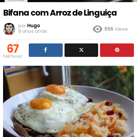
Bifana com Arroz de Linguiça
por
Hugo
996
Views
8 anos atrás
67
PARTILHAS