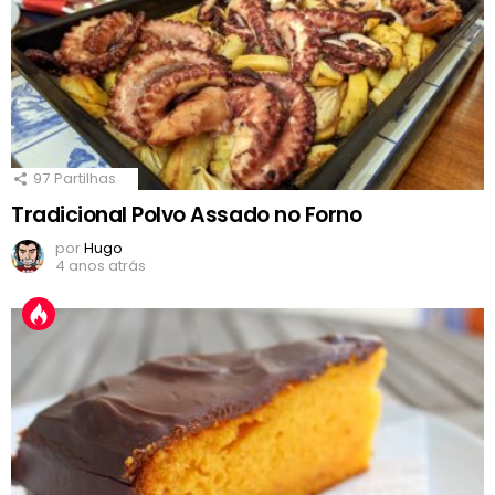
97
Partilhas
Tradicional Polvo Assado no Forno
por
Hugo
4 anos atrás