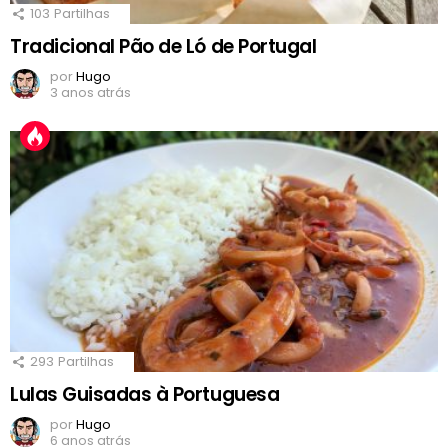
103
Partilhas
Tradicional Pão de Ló de Portugal
por
Hugo
3 anos atrás
293
Partilhas
Lulas Guisadas à Portuguesa
por
Hugo
6 anos atrás