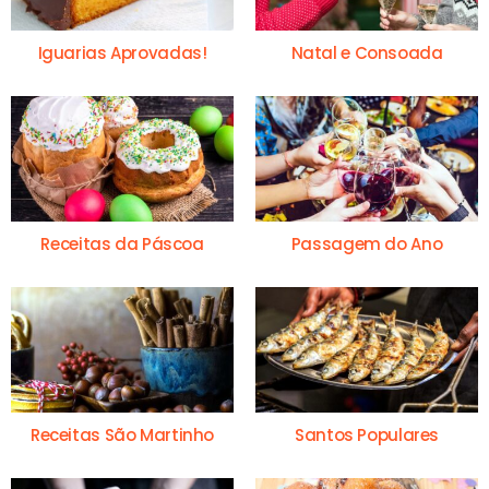
Iguarias Aprovadas!
Natal e Consoada
Receitas da Páscoa
Passagem do Ano
Receitas São Martinho
Santos Populares