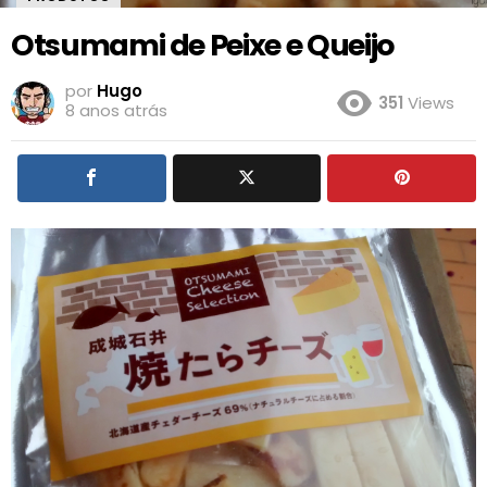
Otsumami de Peixe e Queijo
por
Hugo
351
Views
8 anos atrás