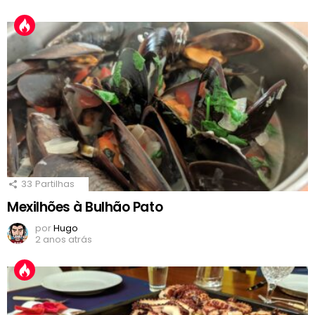
33
Partilhas
Mexilhões à Bulhão Pato
por
Hugo
2 anos atrás