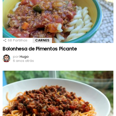
68
Partilhas
CARNES
Bolonhesa de Pimentos Picante
por
Hugo
6 anos atrás