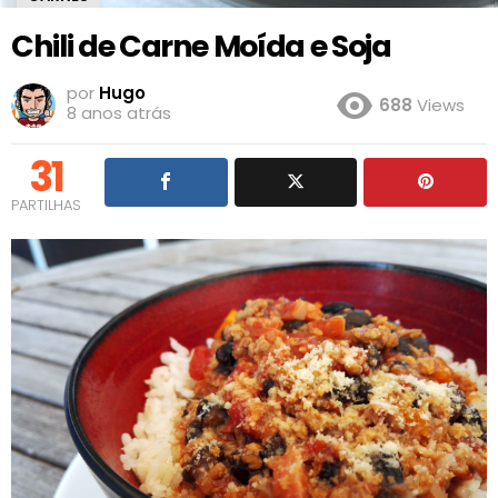
Chili de Carne Moída e Soja
por
Hugo
688
Views
8 anos atrás
31
PARTILHAS