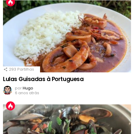
293
Partilhas
Lulas Guisadas à Portuguesa
por
Hugo
6 anos atrás