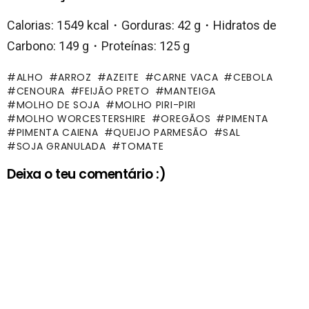
Calorias:
1549
kcal・Gorduras: 42 g・Hidratos de
Carbono: 149 g・Proteínas:
125
g
ALHO
ARROZ
AZEITE
CARNE VACA
CEBOLA
CENOURA
FEIJÃO PRETO
MANTEIGA
MOLHO DE SOJA
MOLHO PIRI-PIRI
MOLHO WORCESTERSHIRE
OREGÃOS
PIMENTA
PIMENTA CAIENA
QUEIJO PARMESÃO
SAL
SOJA GRANULADA
TOMATE
Deixa o teu comentário :)