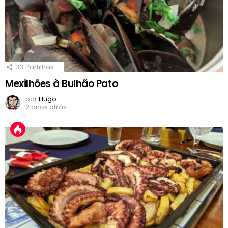
33
Partilhas
Mexilhões à Bulhão Pato
por
Hugo
2 anos atrás