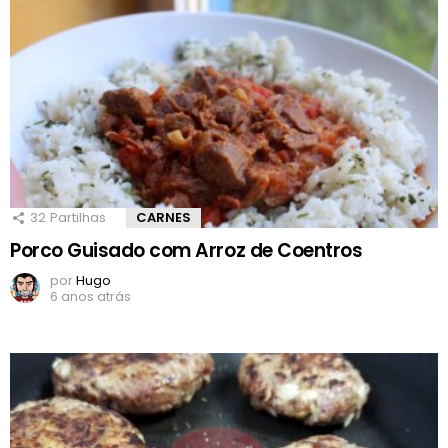
32
Partilhas
CARNES
Porco Guisado com Arroz de Coentros
por
Hugo
6 anos atrás