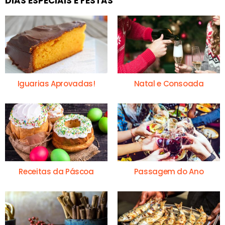
DIAS ESPECIAIS E FESTAS
Iguarias Aprovadas!
Natal e Consoada
Receitas da Páscoa
Passagem do Ano