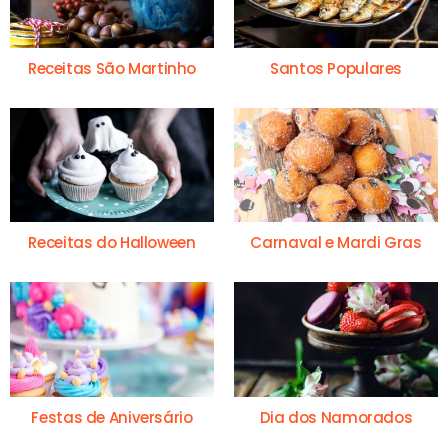
Receitas São Martinho
Santos Populares
Receitas do Halloween
Carnaval e Mardi Gras
Festas de Aniversário
Dia dos Namorados