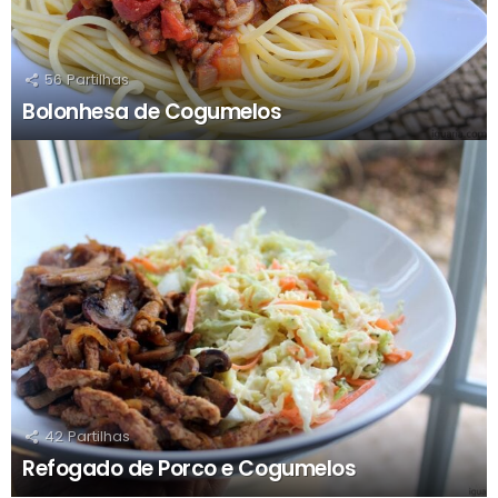
56
Partilhas
Bolonhesa de Cogumelos
42
Partilhas
Refogado de Porco e Cogumelos