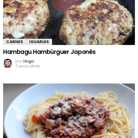
CARNES
IGUARIAS
Hambagu Hambúrguer Japonês
por
Hugo
7 anos atrás