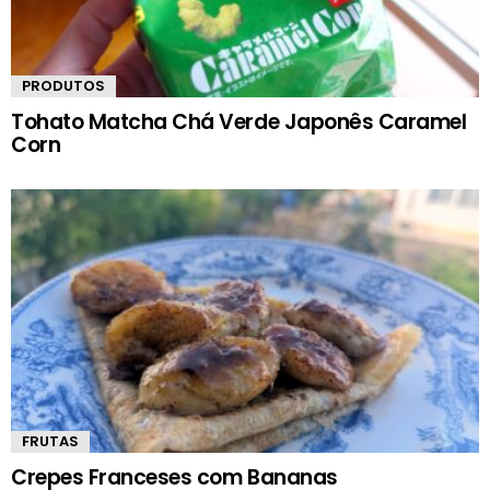
PRODUTOS
Tohato Matcha Chá Verde Japonês Caramel
Corn
FRUTAS
Crepes Franceses com Bananas