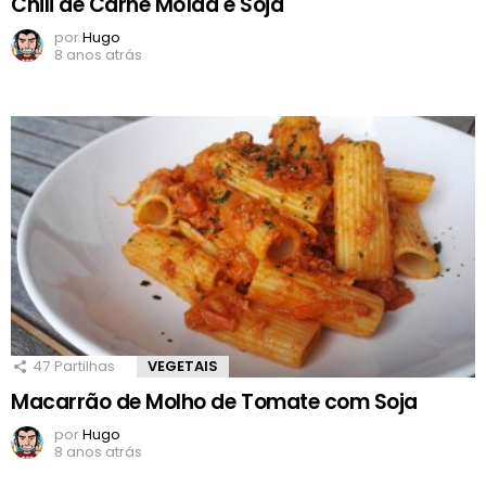
Chili de Carne Moída e Soja
por
Hugo
8 anos atrás
47
Partilhas
VEGETAIS
Macarrão de Molho de Tomate com Soja
por
Hugo
8 anos atrás