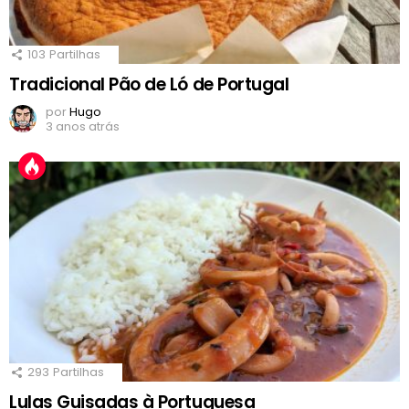
103
Partilhas
Tradicional Pão de Ló de Portugal
por
Hugo
3 anos atrás
293
Partilhas
Lulas Guisadas à Portuguesa