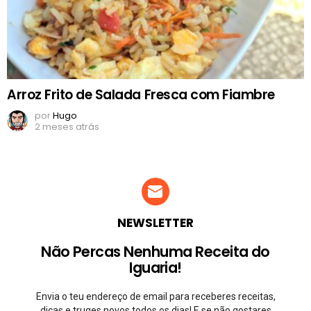
Arroz Frito de Salada Fresca com Fiambre
por
Hugo
2 meses atrás
NEWSLETTER
Não Percas Nenhuma Receita do
Iguaria!
Envia o teu endereço de email para receberes receitas,
dicas e truqes novos todos os dias! E se não gostares