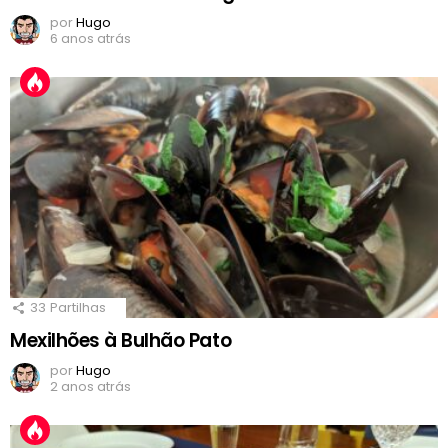
por
Hugo
6 anos atrás
33
Partilhas
Mexilhões à Bulhão Pato
por
Hugo
2 anos atrás