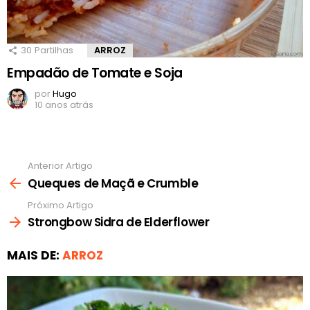
30
Partilhas
ARROZ
Empadão de Tomate e Soja
por
Hugo
10 anos atrás
Anterior Artigo
Ver
mais
Queques de Maçã e Crumble
Próximo Artigo
Strongbow Sidra de Elderflower
MAIS DE:
ARROZ