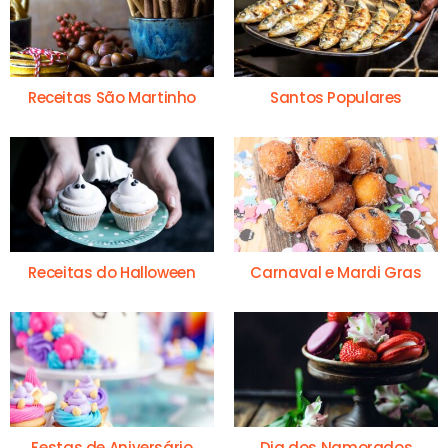
Receitas São Martinho
Santos Populares
Receitas do Halloween
Carnaval e Mardi Gras
Festas de Aniversário
Dia dos Namorados