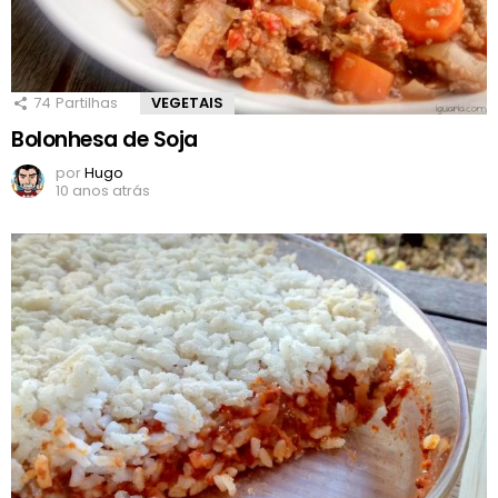
74
Partilhas
VEGETAIS
Bolonhesa de Soja
por
Hugo
10 anos atrás