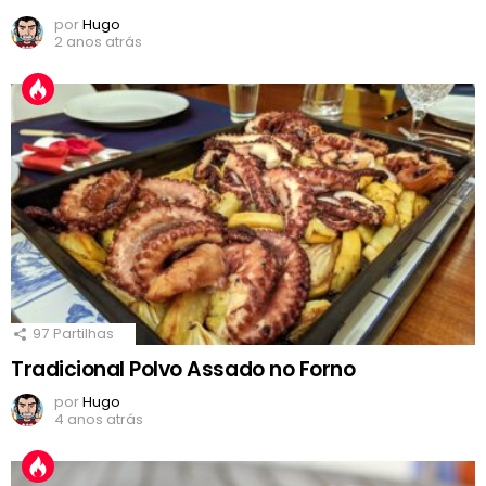
por
Hugo
2 anos atrás
97
Partilhas
Tradicional Polvo Assado no Forno
por
Hugo
4 anos atrás