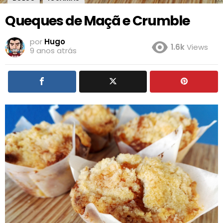
Queques de Maçã e Crumble
por
Hugo
1.6k
Views
9 anos atrás