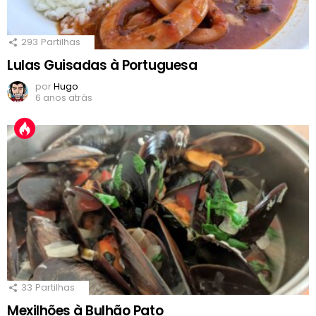
293
Partilhas
Lulas Guisadas à Portuguesa
por
Hugo
6 anos atrás
33
Partilhas
Mexilhões à Bulhão Pato